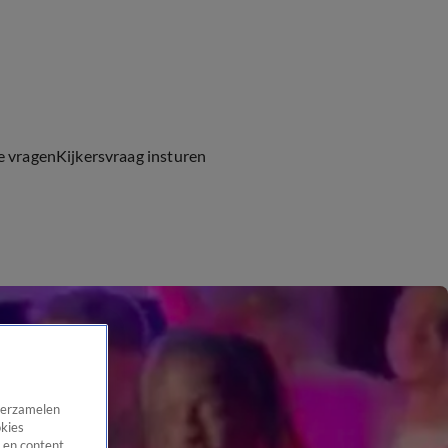
e vragen
Kijkersvraag insturen
 verzamelen
okies
 en content