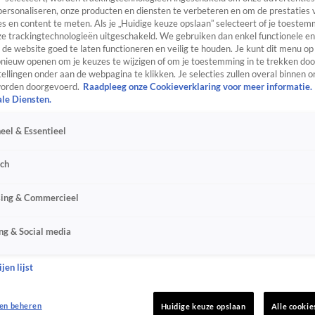
personaliseren, onze producten en diensten te verbeteren en om de prestaties 
s en content te meten. Als je „Huidige keuze opslaan” selecteert of je toestemm
e trackingtechnologieën uitgeschakeld. We gebruiken dan enkel functionele en
de website goed te laten functioneren en veilig te houden. Je kunt dit menu op
ieuw openen om je keuzes te wijzigen of om je toestemming in te trekken door
ellingen onder aan de webpagina te klikken. Je selecties zullen overal binnen o
orden doorgevoerd.
Raadpleeg onze Cookieverklaring voor meer informatie.
ale Diensten.
eel & Essentieel
sch
sing & Commercieel
ng & Social media
jen lijst
en beheren
Huidige keuze opslaan
Alle cookie