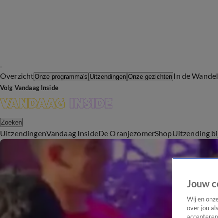
Overzicht
In de Wande
Onze programma's
Uitzendingen
Onze gezichten
Volg Vandaag Inside
Zoeken
Uitzendingen
Vandaag Inside
De Oranjezomer
Shop
Uitzending b
Jouw c
Wij en onz
over jou al
accepteren