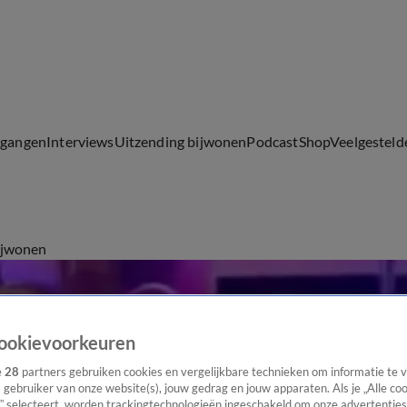
lgangen
Interviews
Uitzending bijwonen
Podcast
Shop
Veelgesteld
ijwonen
ookievoorkeuren
e
28
partners gebruiken cookies en vergelijkbare technieken om informatie te
s gebruiker van onze website(s), jouw gedrag en jouw apparaten. Als je „Alle co
” selecteert, worden trackingtechnologieën ingeschakeld om onze advertenties