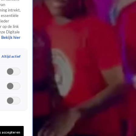
van
ing intrekt,
 essentiële
 ieder
 op de link
nze Digitale
Bekijk hier
Altijd actief
s accepteren