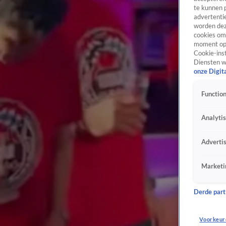
te kunnen 
advertentie
worden dez
cookies om 
moment opn
Cookie-inst
Diensten w
onze Digit
Function
Analyti
Adverti
Marketi
Derde parti
Voorkeur