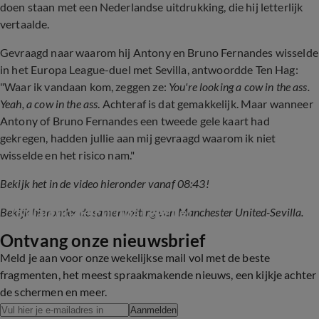
doen staan met een Nederlandse uitdrukking, die hij letterlijk
vertaalde.
Gevraagd naar waarom hij Antony en Bruno Fernandes wisselde
in het Europa League-duel met Sevilla, antwoordde Ten Hag:
"
Waar ik vandaan kom, zeggen ze:
You're looking a cow in the ass.
Yeah, a cow in the ass
. Achteraf is dat gemakkelijk. Maar wanneer
Antony of Bruno Fernandes een tweede gele kaart had
gekregen, hadden jullie aan mij gevraagd waarom ik niet
wisselde en het risico nam."
Bekijk het in de video hieronder vanaf 08:43!
SAMENVATTING: Manchester United - Sevilla 
(Kwartfinale Europa League)
Bekijk hieronder de samenvatting van Manchester United-Sevilla.
Ontvang onze nieuwsbrief
4:17
Meld je aan voor onze wekelijkse mail vol met de beste
fragmenten, het meest spraakmakende nieuws, een kijkje achter
de schermen en meer.
Aanmelden