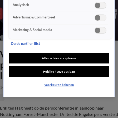
Analytisch
Advertising & Commercieel
Marketing & Social media
Derde partijen lijst
Video: Ten Hag op
Alle cookies accepteren
persconferentie: 'You're
Huidige keuze opslaan
looking a cow in the ass'
Voorkeuren beheren
14 apr 2023, 14:19
Erik ten Hag heeft op de persconferentie in aanloop naar
Nottingham Forest-Manchester United de Engelse pers verstel