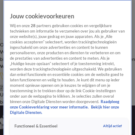
Jouw cookievoorkeuren
Wij en onze
28
partners gebruiken cookies en vergelijkbare
technieken om informatie te verzamelen over jou als gebruiker van
onze website(s), jouw gedrag en jouw apparaten. Als je „Alle
cookies accepteren” selecteert, worden trackingtechnologieën
Overzicht
In de
Onze programma's
Uitzendingen
Onze gezichten
ingeschakeld om onze advertenties en content te kunnen
Wandelgangen
Interviews
Uitzending
personaliseren, onze producten en diensten te verbeteren en om
bijwonen
de prestaties van advertenties en content te meten. Als je
Podcast
Shop
Veelgestelde vragen
Kijkersvraag insturen
„Huidige keuze opslaan” selecteert of je toestemming intrekt,
Volg Vandaag Inside
worden deze trackingtechnologieën uitgeschakeld. We gebruiken
dan enkel functionele en essentiële cookies om de website goed te
laten functioneren en veilig te houden. Je kunt dit menu op ieder
moment opnieuw openen om je keuzes te wijzigen of om je
Zoeken
toestemming in te trekken door op de link Cookie-instellingen
Uitzendingen
Vandaag Inside
De Oranjezomer
Shop
Uitzending
onder aan de webpagina te klikken. Je selecties zullen overal
bijwonen
binnen onze Digitale Diensten worden doorgevoerd.
Raadpleeg
onze Cookieverklaring voor meer informatie.
Bekijk hier onze
Digitale Diensten.
Altijd actief
Functioneel & Essentieel