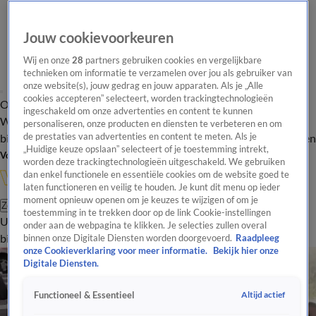
Jouw cookievoorkeuren
Wij en onze
28
partners gebruiken cookies en vergelijkbare
technieken om informatie te verzamelen over jou als gebruiker van
onze website(s), jouw gedrag en jouw apparaten. Als je „Alle
cookies accepteren” selecteert, worden trackingtechnologieën
Overzicht
In de
Onze programma's
Uitzendingen
Onze gezichten
ingeschakeld om onze advertenties en content te kunnen
Wandelgangen
Interviews
Uitzending
personaliseren, onze producten en diensten te verbeteren en om
bijwonen
de prestaties van advertenties en content te meten. Als je
Podcast
Shop
Veelgestelde vragen
Kijkersvraag insturen
„Huidige keuze opslaan” selecteert of je toestemming intrekt,
Volg Vandaag Inside
worden deze trackingtechnologieën uitgeschakeld. We gebruiken
dan enkel functionele en essentiële cookies om de website goed te
laten functioneren en veilig te houden. Je kunt dit menu op ieder
moment opnieuw openen om je keuzes te wijzigen of om je
Zoeken
toestemming in te trekken door op de link Cookie-instellingen
Uitzendingen
Vandaag Inside
De Oranjezomer
Shop
Uitzending
onder aan de webpagina te klikken. Je selecties zullen overal
bijwonen
binnen onze Digitale Diensten worden doorgevoerd.
Raadpleeg
onze Cookieverklaring voor meer informatie.
Bekijk hier onze
Digitale Diensten.
Altijd actief
Functioneel & Essentieel