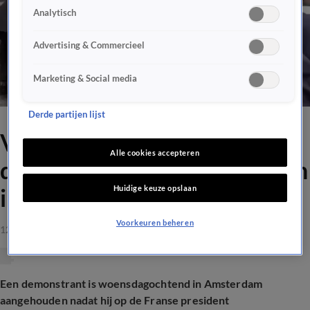
Analytisch
Advertising & Commercieel
Marketing & Social media
Derde partijen lijst
Video: Schreeuwende
Alle cookies accepteren
demonstrant belaagt Macron
Huidige keuze opslaan
in Amsterdam
Voorkeuren beheren
12 apr 2023, 11:29
Een demonstrant is woensdagochtend in Amsterdam
aangehouden nadat hij op de Franse president