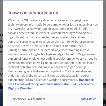
Jouw cookievoorkeuren
Wij en onze
28
partners gebruiken cookies en vergelijkbare
technieken om informatie te verzamelen over jou als gebruiker van
onze website(s), jouw gedrag en jouw apparaten. Als je „Alle
cookies accepteren” selecteert, worden trackingtechnologieën
Overzicht
In de
Onze programma's
Uitzendingen
Onze gezichten
ingeschakeld om onze advertenties en content te kunnen
Wandelgangen
Interviews
Uitzending
personaliseren, onze producten en diensten te verbeteren en om
bijwonen
de prestaties van advertenties en content te meten. Als je
Podcast
Shop
Veelgestelde vragen
Kijkersvraag insturen
„Huidige keuze opslaan” selecteert of je toestemming intrekt,
Volg Vandaag Inside
worden deze trackingtechnologieën uitgeschakeld. We gebruiken
dan enkel functionele en essentiële cookies om de website goed te
laten functioneren en veilig te houden. Je kunt dit menu op ieder
moment opnieuw openen om je keuzes te wijzigen of om je
Zoeken
toestemming in te trekken door op de link Cookie-instellingen
Uitzendingen
Vandaag Inside
De Oranjezomer
Shop
Uitzending
onder aan de webpagina te klikken. Je selecties zullen overal
bijwonen
binnen onze Digitale Diensten worden doorgevoerd.
Raadpleeg
onze Cookieverklaring voor meer informatie.
Bekijk hier onze
Digitale Diensten.
Altijd actief
Functioneel & Essentieel