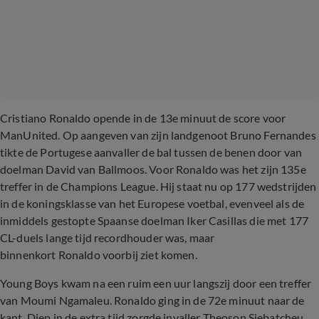
Cristiano Ronaldo opende in de 13e minuut de score voor
ManUnited. Op aangeven van zijn landgenoot Bruno Fernandes
tikte de Portugese aanvaller de bal tussen de benen door van
doelman David van Ballmoos. Voor Ronaldo was het zijn 135e
treffer in de Champions League. Hij staat nu op 177 wedstrijden
in de koningsklasse van het Europese voetbal, evenveel als de
inmiddels gestopte Spaanse doelman Iker Casillas die met 177
CL-duels lange tijd recordhouder was, maar
binnenkort Ronaldo voorbij ziet komen.
Young Boys kwam na een ruim een uur langszij door een treffer
van Moumi Ngamaleu. Ronaldo ging in de 72e minuut naar de
kant. Diep in de extra tijd zorgde invaller Theoson Siebatcheu