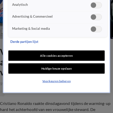
Analytisch
Advertising & Commercieel
Marketing & Social media
Derde partijen lijst
VIDEO: Ronaldo raakt
Alle cookies accepteren
achterhoofd van steward en
Huidige keuze opslaan
verrast haar na wedstrijd
Voorkeuren beheren
15 sep 2021, 09:07
Cristiano Ronaldo raakte dinsdagavond tijdens de warming-up
hard het achterhoofd van een vrouwelijke steward. De