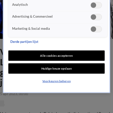
Analytisch
Advertising & Commercieel
Marketing & Social media
Derde partijen lijst
Video: Racistisch bejegende
Alle cookies accepteren
Lukaku ontvangt tweede
Huidige keuze opslaan
gele kaart voor manier van
juichen
Voorkeuren beheren
5 apr 2023, 00:00