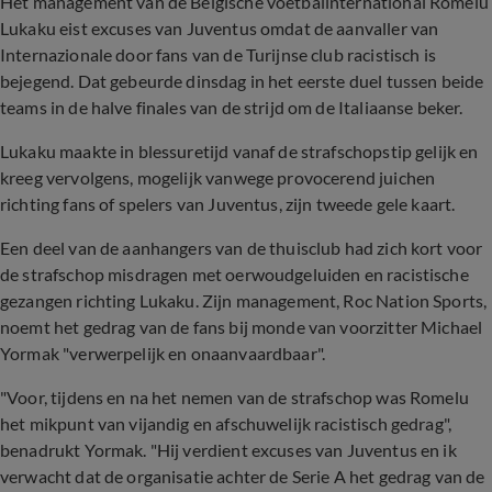
Het management van de Belgische voetbalinternational Romelu
Lukaku eist excuses van Juventus omdat de aanvaller van
Internazionale door fans van de Turijnse club racistisch is
bejegend. Dat gebeurde dinsdag in het eerste duel tussen beide
teams in de halve finales van de strijd om de Italiaanse beker.
Lukaku maakte in blessuretijd vanaf de strafschopstip gelijk en
kreeg vervolgens, mogelijk vanwege provocerend juichen
richting fans of spelers van Juventus, zijn tweede gele kaart.
Een deel van de aanhangers van de thuisclub had zich kort voor
de strafschop misdragen met oerwoudgeluiden en racistische
gezangen richting Lukaku. Zijn management, Roc Nation Sports,
noemt het gedrag van de fans bij monde van voorzitter Michael
Yormak "verwerpelijk en onaanvaardbaar".
"Voor, tijdens en na het nemen van de strafschop was Romelu
het mikpunt van vijandig en afschuwelijk racistisch gedrag",
benadrukt Yormak. "Hij verdient excuses van Juventus en ik
verwacht dat de organisatie achter de Serie A het gedrag van de