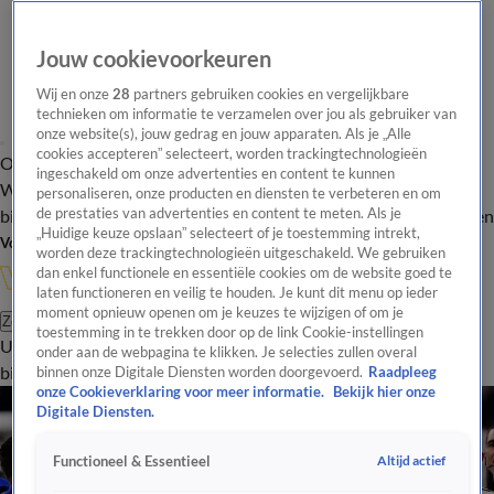
Jouw cookievoorkeuren
Wij en onze
28
partners gebruiken cookies en vergelijkbare
technieken om informatie te verzamelen over jou als gebruiker van
onze website(s), jouw gedrag en jouw apparaten. Als je „Alle
cookies accepteren” selecteert, worden trackingtechnologieën
Overzicht
In de
Onze programma's
Uitzendingen
Onze gezichten
ingeschakeld om onze advertenties en content te kunnen
Wandelgangen
Interviews
Uitzending
personaliseren, onze producten en diensten te verbeteren en om
bijwonen
de prestaties van advertenties en content te meten. Als je
Podcast
Shop
Veelgestelde vragen
Kijkersvraag insturen
„Huidige keuze opslaan” selecteert of je toestemming intrekt,
Volg Vandaag Inside
worden deze trackingtechnologieën uitgeschakeld. We gebruiken
dan enkel functionele en essentiële cookies om de website goed te
laten functioneren en veilig te houden. Je kunt dit menu op ieder
moment opnieuw openen om je keuzes te wijzigen of om je
Zoeken
toestemming in te trekken door op de link Cookie-instellingen
Uitzendingen
Vandaag Inside
De Oranjezomer
Shop
Uitzending
onder aan de webpagina te klikken. Je selecties zullen overal
bijwonen
binnen onze Digitale Diensten worden doorgevoerd.
Raadpleeg
onze Cookieverklaring voor meer informatie.
Bekijk hier onze
Digitale Diensten.
Altijd actief
Functioneel & Essentieel