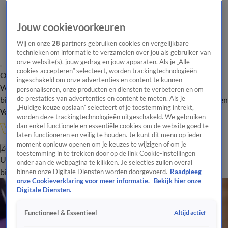
Jouw cookievoorkeuren
Wij en onze
28
partners gebruiken cookies en vergelijkbare
technieken om informatie te verzamelen over jou als gebruiker van
onze website(s), jouw gedrag en jouw apparaten. Als je „Alle
cookies accepteren” selecteert, worden trackingtechnologieën
Overzicht
In de
Onze programma's
Uitzendingen
Onze gezichten
ingeschakeld om onze advertenties en content te kunnen
Wandelgangen
Interviews
Uitzending
personaliseren, onze producten en diensten te verbeteren en om
bijwonen
de prestaties van advertenties en content te meten. Als je
Podcast
Shop
Veelgestelde vragen
Kijkersvraag insturen
„Huidige keuze opslaan” selecteert of je toestemming intrekt,
Volg Vandaag Inside
worden deze trackingtechnologieën uitgeschakeld. We gebruiken
dan enkel functionele en essentiële cookies om de website goed te
laten functioneren en veilig te houden. Je kunt dit menu op ieder
moment opnieuw openen om je keuzes te wijzigen of om je
Zoeken
toestemming in te trekken door op de link Cookie-instellingen
Uitzendingen
Vandaag Inside
De Oranjezomer
Shop
Uitzending
onder aan de webpagina te klikken. Je selecties zullen overal
bijwonen
binnen onze Digitale Diensten worden doorgevoerd.
Raadpleeg
onze Cookieverklaring voor meer informatie.
Bekijk hier onze
Digitale Diensten.
Altijd actief
Functioneel & Essentieel