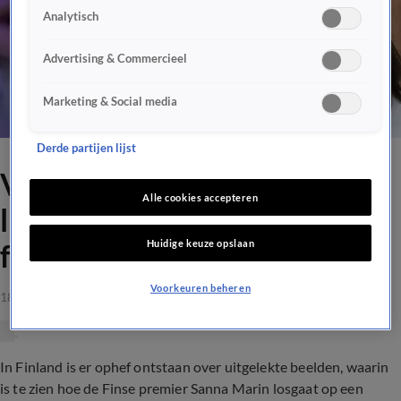
Analytisch
Advertising & Commercieel
Marketing & Social media
Derde partijen lijst
Video: premier van Finland
Alle cookies accepteren
ligt onder vuur na gelekte
Huidige keuze opslaan
feestbeelden
Voorkeuren beheren
18 aug 2022, 14:13
In Finland is er ophef ontstaan over uitgelekte beelden, waarin
is te zien hoe de Finse premier Sanna Marin losgaat op een