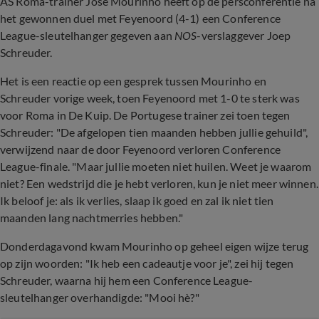
AS Roma-trainer José Mourinho heeft op de persconferentie na
het gewonnen duel met Feyenoord (4-1) een Conference
League-sleutelhanger gegeven aan
NOS
-verslaggever Joep
Schreuder.
Het is een reactie op een gesprek tussen Mourinho en
Schreuder vorige week, toen Feyenoord met 1-0 te sterk was
voor Roma in De Kuip. De Portugese trainer zei toen tegen
Schreuder: "
De afgelopen tien maanden hebben jullie gehuild",
verwijzend naar de door Feyenoord verloren Conference
League-finale. "Maar jullie moeten niet huilen. Weet je waarom
niet? Een wedstrijd die je hebt verloren, kun je niet meer winnen.
Ik beloof je: als ik verlies, slaap ik goed en zal ik niet tien
maanden lang nachtmerries hebben."
Donderdagavond kwam Mourinho op geheel eigen wijze terug
op zijn woorden: "Ik heb een cadeautje voor je", zei hij tegen
Schreuder, waarna hij hem een Conference League-
sleutelhanger overhandigde: "Mooi hè?"