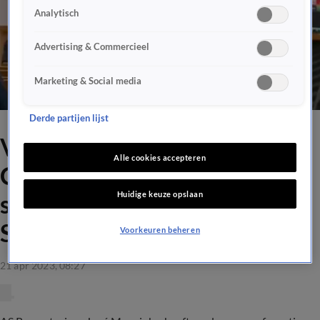
Analytisch
Advertising & Commercieel
Marketing & Social media
Derde partijen lijst
Video: Mourinho geeft
Alle cookies accepteren
Conference League-
Huidige keuze opslaan
sleutelhanger aan Joep
Schreuder
Voorkeuren beheren
21 apr 2023, 08:27