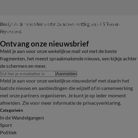
SAMENVATTING: AS Roma - Feyenoord 
Bekijk in de video hieronder de samenvatting van AS Roma-
(Kwartfinale Europa League)
Feyenoord.
Ontvang onze nieuwsbrief
5:57
Meld je aan voor onze wekelijkse mail vol met de beste
fragmenten, het meest spraakmakende nieuws, een kijkje achter
de schermen en meer.
Aanmelden
Meld je aan voor onze wekelijkse nieuwsbrief met daarin het
laatste nieuws en aanbiedingen die wijzelf of in samenwerking
met onze partners organiseren. Je kunt je op ieder moment
afmelden. Zie voor meer informatie de
privacyverklaring
.
Categorieën
In de Wandelgangen
Sport
Politiek