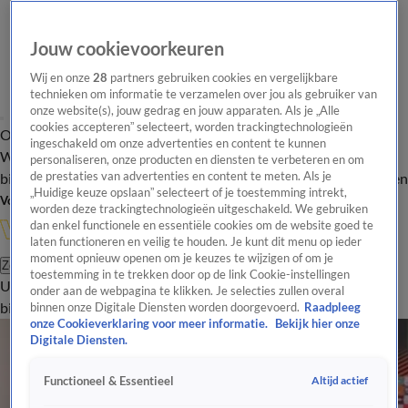
Jouw cookievoorkeuren
Wij en onze
28
partners gebruiken cookies en vergelijkbare
technieken om informatie te verzamelen over jou als gebruiker van
onze website(s), jouw gedrag en jouw apparaten. Als je „Alle
cookies accepteren” selecteert, worden trackingtechnologieën
Overzicht
In de
Onze programma's
Uitzendingen
Onze gezichten
ingeschakeld om onze advertenties en content te kunnen
Wandelgangen
Interviews
Uitzending
personaliseren, onze producten en diensten te verbeteren en om
bijwonen
de prestaties van advertenties en content te meten. Als je
Podcast
Shop
Veelgestelde vragen
Kijkersvraag insturen
„Huidige keuze opslaan” selecteert of je toestemming intrekt,
Volg Vandaag Inside
worden deze trackingtechnologieën uitgeschakeld. We gebruiken
dan enkel functionele en essentiële cookies om de website goed te
laten functioneren en veilig te houden. Je kunt dit menu op ieder
moment opnieuw openen om je keuzes te wijzigen of om je
Zoeken
toestemming in te trekken door op de link Cookie-instellingen
Uitzendingen
Vandaag Inside
De Oranjezomer
Shop
Uitzending
onder aan de webpagina te klikken. Je selecties zullen overal
bijwonen
binnen onze Digitale Diensten worden doorgevoerd.
Raadpleeg
onze Cookieverklaring voor meer informatie.
Bekijk hier onze
Digitale Diensten.
Altijd actief
Functioneel & Essentieel