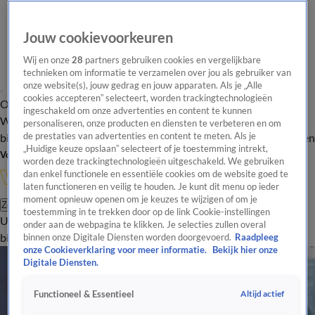
Jouw cookievoorkeuren
Wij en onze
28
partners gebruiken cookies en vergelijkbare
technieken om informatie te verzamelen over jou als gebruiker van
onze website(s), jouw gedrag en jouw apparaten. Als je „Alle
cookies accepteren” selecteert, worden trackingtechnologieën
Overzicht
In de
Onze programma's
Uitzendingen
Onze gezichten
ingeschakeld om onze advertenties en content te kunnen
Wandelgangen
Interviews
Uitzending
personaliseren, onze producten en diensten te verbeteren en om
bijwonen
de prestaties van advertenties en content te meten. Als je
Podcast
Shop
Veelgestelde vragen
Kijkersvraag insturen
„Huidige keuze opslaan” selecteert of je toestemming intrekt,
Volg Vandaag Inside
worden deze trackingtechnologieën uitgeschakeld. We gebruiken
dan enkel functionele en essentiële cookies om de website goed te
laten functioneren en veilig te houden. Je kunt dit menu op ieder
moment opnieuw openen om je keuzes te wijzigen of om je
Zoeken
toestemming in te trekken door op de link Cookie-instellingen
Uitzendingen
Vandaag Inside
De Oranjezomer
Shop
Uitzending
onder aan de webpagina te klikken. Je selecties zullen overal
bijwonen
binnen onze Digitale Diensten worden doorgevoerd.
Raadpleeg
onze Cookieverklaring voor meer informatie.
Bekijk hier onze
Digitale Diensten.
Altijd actief
Functioneel & Essentieel