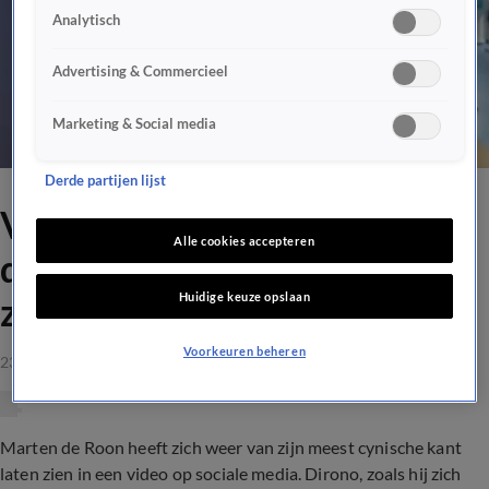
Analytisch
Advertising & Commercieel
Marketing & Social media
Derde partijen lijst
VIDEO: Marten de Roon
Alle cookies accepteren
deelt heerlijke beelden vol
Huidige keuze opslaan
zelfspot
Voorkeuren beheren
23 sep 2021, 09:40
Marten de Roon heeft zich weer van zijn meest cynische kant
laten zien in een video op sociale media. Dirono, zoals hij zich