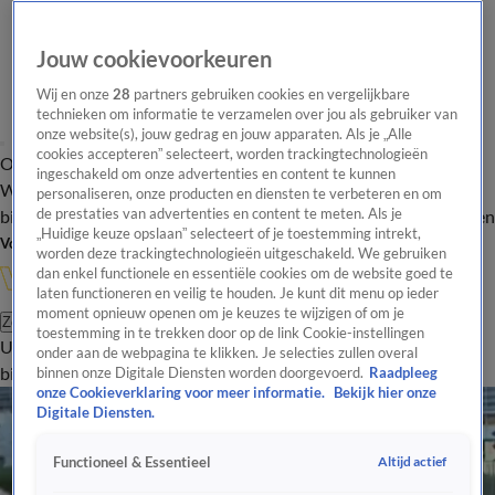
Jouw cookievoorkeuren
Wij en onze
28
partners gebruiken cookies en vergelijkbare
technieken om informatie te verzamelen over jou als gebruiker van
onze website(s), jouw gedrag en jouw apparaten. Als je „Alle
cookies accepteren” selecteert, worden trackingtechnologieën
Overzicht
In de
Onze programma's
Uitzendingen
Onze gezichten
ingeschakeld om onze advertenties en content te kunnen
Wandelgangen
Interviews
Uitzending
personaliseren, onze producten en diensten te verbeteren en om
bijwonen
de prestaties van advertenties en content te meten. Als je
Podcast
Shop
Veelgestelde vragen
Kijkersvraag insturen
„Huidige keuze opslaan” selecteert of je toestemming intrekt,
Volg Vandaag Inside
worden deze trackingtechnologieën uitgeschakeld. We gebruiken
dan enkel functionele en essentiële cookies om de website goed te
laten functioneren en veilig te houden. Je kunt dit menu op ieder
moment opnieuw openen om je keuzes te wijzigen of om je
Zoeken
toestemming in te trekken door op de link Cookie-instellingen
Uitzendingen
Vandaag Inside
De Oranjezomer
Shop
Uitzending
onder aan de webpagina te klikken. Je selecties zullen overal
bijwonen
binnen onze Digitale Diensten worden doorgevoerd.
Raadpleeg
onze Cookieverklaring voor meer informatie.
Bekijk hier onze
Digitale Diensten.
Altijd actief
Functioneel & Essentieel