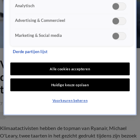
Analytisch
Advertising & Commercieel
Marketing & Social media
Derde partijen lijst
Video: Klimaatactivisten
Alle cookies accepteren
drukken Ryanair-topman
Huidige keuze opslaan
taart in het gezicht
Voorkeuren beheren
7 sep 2023, 15:00
Klimaatactivisten hebben de topman van Ryanair, Michael
O'Leary, twee taarten in het gezicht gedrukt tijdens zijn bezoek