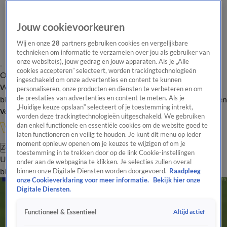
Jouw cookievoorkeuren
Wij en onze
28
partners gebruiken cookies en vergelijkbare
technieken om informatie te verzamelen over jou als gebruiker van
onze website(s), jouw gedrag en jouw apparaten. Als je „Alle
cookies accepteren” selecteert, worden trackingtechnologieën
Overzicht
In de
Onze programma's
Uitzendingen
Onze gezichten
ingeschakeld om onze advertenties en content te kunnen
Wandelgangen
Interviews
Uitzending
personaliseren, onze producten en diensten te verbeteren en om
bijwonen
de prestaties van advertenties en content te meten. Als je
Podcast
Shop
Veelgestelde vragen
Kijkersvraag insturen
„Huidige keuze opslaan” selecteert of je toestemming intrekt,
Volg Vandaag Inside
worden deze trackingtechnologieën uitgeschakeld. We gebruiken
dan enkel functionele en essentiële cookies om de website goed te
laten functioneren en veilig te houden. Je kunt dit menu op ieder
moment opnieuw openen om je keuzes te wijzigen of om je
Zoeken
toestemming in te trekken door op de link Cookie-instellingen
Uitzendingen
Vandaag Inside
De Oranjezomer
Shop
Uitzending
onder aan de webpagina te klikken. Je selecties zullen overal
bijwonen
binnen onze Digitale Diensten worden doorgevoerd.
Raadpleeg
onze Cookieverklaring voor meer informatie.
Bekijk hier onze
Digitale Diensten.
Altijd actief
Functioneel & Essentieel