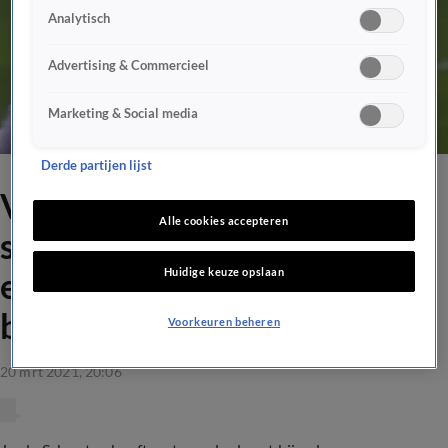
Analytisch
Advertising & Commercieel
Marketing & Social media
Derde partijen lijst
VIDEO: Jerdy Schouten
Alle cookies accepteren
schiet op prachtige wijze
Huidige keuze opslaan
eerste Serie A-doelpunt
binnen
Voorkeuren beheren
20 mrt 2021, 20:06