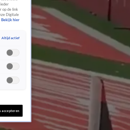
 ieder
 op de link
nze Digitale
Bekijk hier
Altijd actief
s accepteren