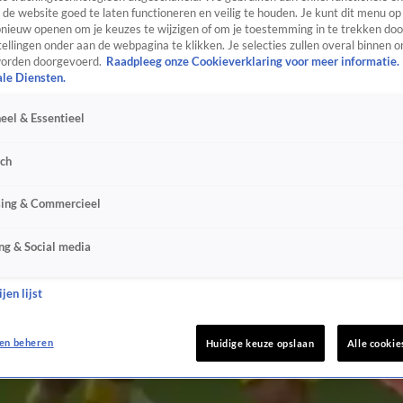
de website goed te laten functioneren en veilig te houden. Je kunt dit menu op
ieuw openen om je keuzes te wijzigen of om je toestemming in te trekken door
ellingen onder aan de webpagina te klikken. Je selecties zullen overal binnen o
orden doorgevoerd.
Raadpleeg onze Cookieverklaring voor meer informatie.
ale Diensten.
eel & Essentieel
sch
sing & Commercieel
ng & Social media
jen lijst
en beheren
Huidige keuze opslaan
Alle cookie