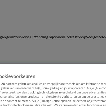
lgangen
Interviews
Uitzending bijwonen
Podcast
Shop
Veelgesteld
ijwonen
ookievoorkeuren
e
28
partners gebruiken cookies en vergelijkbare technieken om informatie te
s gebruiker van onze website(s), jouw gedrag en jouw apparaten. Als je „Alle co
” selecteert, worden trackingtechnologieën ingeschakeld om onze advertenties
personaliseren, onze producten en diensten te verbeteren en om de prestaties 
s en content te meten. Als je „Huidige keuze opslaan” selecteert of je toestemm
e trackingtechnologieën uitgeschakeld. We gebruiken dan enkel functionele en