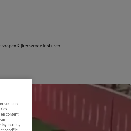
e vragen
Kijkersvraag insturen
 verzamelen
okies
 en content
van
ing intrekt,
 essentiële