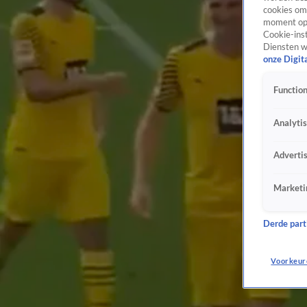
cookies om 
moment opn
Cookie-inst
Diensten w
onze Digit
Function
Analyti
Adverti
Marketi
Derde parti
Voorkeur