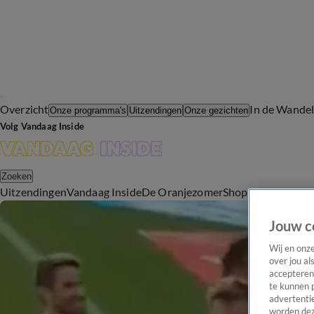
Overzicht
In de Wande
Onze programma's
Uitzendingen
Onze gezichten
Volg Vandaag Inside
Zoeken
Uitzendingen
Vandaag Inside
De Oranjezomer
Shop
Uitzending b
Jouw c
Wij en onz
over jou al
accepteren
te kunnen 
advertentie
worden dez