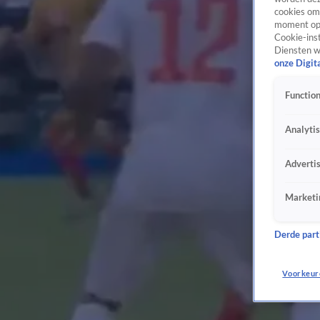
cookies om 
moment opn
Cookie-inst
Diensten w
onze Digit
Function
Analyti
Adverti
Marketi
Derde parti
Voorkeur