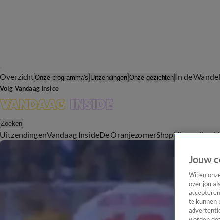
Overzicht
In de Wande
Onze programma's
Uitzendingen
Onze gezichten
Volg Vandaag Inside
Zoeken
Uitzendingen
Vandaag Inside
De Oranjezomer
Shop
Uitzending b
Jouw c
Wij en onz
over jou al
accepteren
te kunnen 
advertentie
worden dez