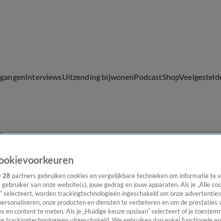
lgangen
Interviews
Uitzending bijwonen
Podcast
Shop
Veelgesteld
ijwonen
ookievoorkeuren
e
28
partners gebruiken cookies en vergelijkbare technieken om informatie te
s gebruiker van onze website(s), jouw gedrag en jouw apparaten. Als je „Alle co
” selecteert, worden trackingtechnologieën ingeschakeld om onze advertenties
personaliseren, onze producten en diensten te verbeteren en om de prestaties 
s en content te meten. Als je „Huidige keuze opslaan” selecteert of je toestemm
e trackingtechnologieën uitgeschakeld. We gebruiken dan enkel functionele en