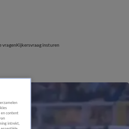
e vragen
Kijkersvraag insturen
 verzamelen
okies
 en content
van
ing intrekt,
 essentiële