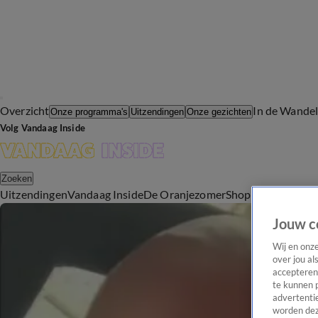
Overzicht
In de Wande
Onze programma's
Uitzendingen
Onze gezichten
Volg Vandaag Inside
Zoeken
Uitzendingen
Vandaag Inside
De Oranjezomer
Shop
Uitzending b
Jouw c
Wij en onz
over jou al
accepteren
te kunnen 
advertentie
worden dez