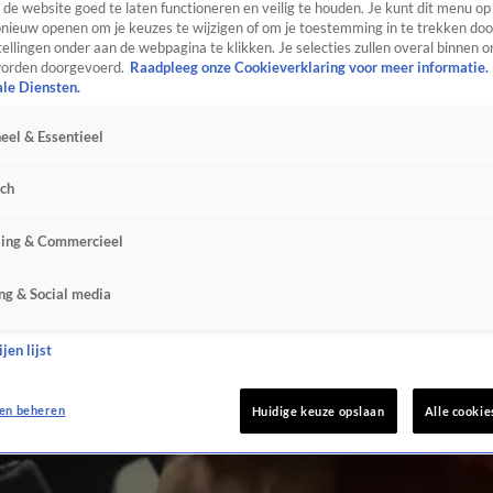
de website goed te laten functioneren en veilig te houden. Je kunt dit menu op
ieuw openen om je keuzes te wijzigen of om je toestemming in te trekken door
ellingen onder aan de webpagina te klikken. Je selecties zullen overal binnen o
orden doorgevoerd.
Raadpleeg onze Cookieverklaring voor meer informatie.
ale Diensten.
eel & Essentieel
sch
sing & Commercieel
ng & Social media
jen lijst
en beheren
Huidige keuze opslaan
Alle cookie