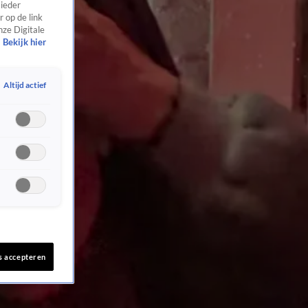
 ieder
 op de link
nze Digitale
Bekijk hier
Altijd actief
s accepteren