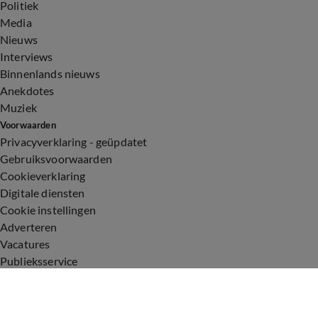
Politiek
Media
Nieuws
Interviews
Binnenlands nieuws
Anekdotes
Muziek
Voorwaarden
Privacyverklaring - geüpdatet
Gebruiksvoorwaarden
Cookieverklaring
Digitale diensten
Cookie instellingen
Adverteren
Vacatures
Publieksservice
Toegankelijkheid
Uitzendingen
Vandaag Inside