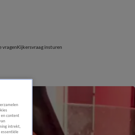
e vragen
Kijkersvraag insturen
 verzamelen
okies
 en content
van
ing intrekt,
 essentiële