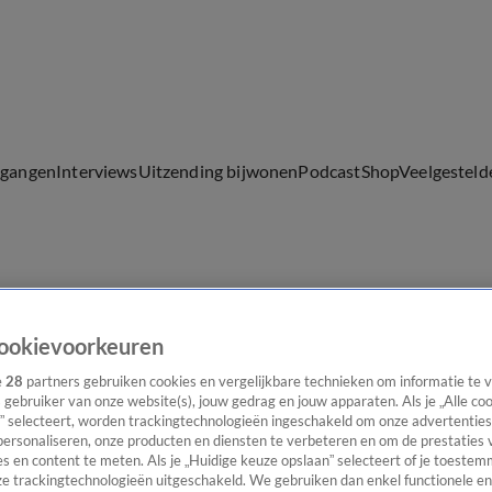
lgangen
Interviews
Uitzending bijwonen
Podcast
Shop
Veelgesteld
ijwonen
ookievoorkeuren
e
28
partners gebruiken cookies en vergelijkbare technieken om informatie te
s gebruiker van onze website(s), jouw gedrag en jouw apparaten. Als je „Alle co
” selecteert, worden trackingtechnologieën ingeschakeld om onze advertenties
personaliseren, onze producten en diensten te verbeteren en om de prestaties 
s en content te meten. Als je „Huidige keuze opslaan” selecteert of je toestemm
e trackingtechnologieën uitgeschakeld. We gebruiken dan enkel functionele en