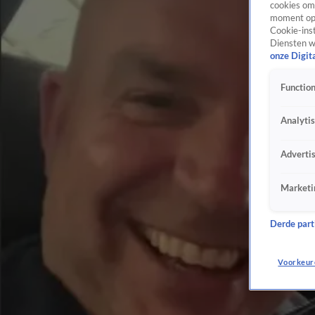
cookies om 
moment opn
Cookie-inst
Diensten w
onze Digit
Function
Analyti
Adverti
Marketi
Derde parti
Voorkeur