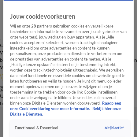
Jouw cookievoorkeuren
Wij en onze
28
partners gebruiken cookies en vergelijkbare
technieken om informatie te verzamelen over jou als gebruiker van
onze website(s), jouw gedrag en jouw apparaten. Als je „Alle
cookies accepteren” selecteert, worden trackingtechnologieën
Overzicht
In de
Onze programma's
Uitzendingen
Onze gezichten
ingeschakeld om onze advertenties en content te kunnen
Wandelgangen
Interviews
Uitzending
personaliseren, onze producten en diensten te verbeteren en om
bijwonen
de prestaties van advertenties en content te meten. Als je
Podcast
Shop
Veelgestelde vragen
Kijkersvraag insturen
„Huidige keuze opslaan” selecteert of je toestemming intrekt,
Volg Vandaag Inside
worden deze trackingtechnologieën uitgeschakeld. We gebruiken
dan enkel functionele en essentiële cookies om de website goed te
laten functioneren en veilig te houden. Je kunt dit menu op ieder
moment opnieuw openen om je keuzes te wijzigen of om je
Zoeken
toestemming in te trekken door op de link Cookie-instellingen
Uitzendingen
Vandaag Inside
De Oranjezomer
Shop
Uitzending
onder aan de webpagina te klikken. Je selecties zullen overal
bijwonen
binnen onze Digitale Diensten worden doorgevoerd.
Raadpleeg
onze Cookieverklaring voor meer informatie.
Bekijk hier onze
Digitale Diensten.
Altijd actief
Functioneel & Essentieel