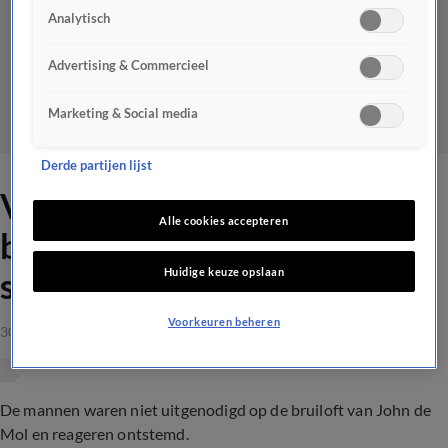
Analytisch
Advertising & Commercieel
Marketing & Social media
Derde partijen lijst
VI-trio niet uitgenodigd voor
Alle cookies accepteren
bruiloft John de Mol: 'Het is
Huidige keuze opslaan
stank voor dank'
Voorkeuren beheren
30 aug 2021, 20:58
De mannen waren niet uitgenodigd op de bruiloft van John de
Mol en reageren ontstemd.