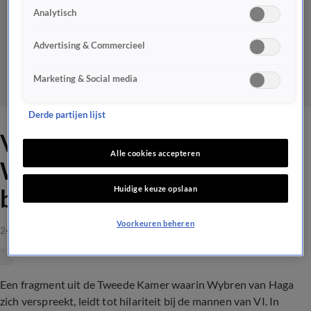
Analytisch
Advertising & Commercieel
Marketing & Social media
Derde partijen lijst
VI-trio lacht om verspreking
Alle cookies accepteren
Wybren van Haga: 'VVD
Huidige keuze opslaan
begraven?'
Voorkeuren beheren
24 sep 2021, 23:28
Een fragment uit de Tweede Kamer waarin Wybren van Haga
zich verspreekt, leidt tot hilariteit bij de mannen van VI. In