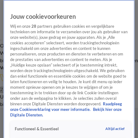
Jouw cookievoorkeuren
Wij en onze
28
partners gebruiken cookies en vergelijkbare
technieken om informatie te verzamelen over jou als gebruiker van
onze website(s), jouw gedrag en jouw apparaten. Als je „Alle
cookies accepteren” selecteert, worden trackingtechnologieën
Overzicht
In de
Onze programma's
Uitzendingen
Onze gezichten
ingeschakeld om onze advertenties en content te kunnen
Wandelgangen
Interviews
Uitzending
personaliseren, onze producten en diensten te verbeteren en om
bijwonen
de prestaties van advertenties en content te meten. Als je
Podcast
Shop
Veelgestelde vragen
Kijkersvraag insturen
„Huidige keuze opslaan” selecteert of je toestemming intrekt,
Volg Vandaag Inside
worden deze trackingtechnologieën uitgeschakeld. We gebruiken
dan enkel functionele en essentiële cookies om de website goed te
laten functioneren en veilig te houden. Je kunt dit menu op ieder
moment opnieuw openen om je keuzes te wijzigen of om je
Zoeken
toestemming in te trekken door op de link Cookie-instellingen
Uitzendingen
Vandaag Inside
De Oranjezomer
Shop
Uitzending
onder aan de webpagina te klikken. Je selecties zullen overal
bijwonen
binnen onze Digitale Diensten worden doorgevoerd.
Raadpleeg
onze Cookieverklaring voor meer informatie.
Bekijk hier onze
Digitale Diensten.
Altijd actief
Functioneel & Essentieel