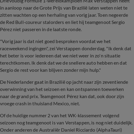
Drievoudig Formule 1-wereldkampioen Max Verstappen heeft
in aanloop naar de Grote Prijs van Brazilië laten weten niet te
zitten wachten op een herhaling van vorig jaar. Toen negeerde
de Red Bull-coureur stalorders en liet hij teamgenoot Sergio
Pérez niet passeren in de laatste ronde.
"Vorig jaar is dat niet goed besproken voordat we het
raceweekend ingingen", zei Verstappen donderdag. "Ik denk dat
het beter is voor iedereen dat we niet weer in zo'n situatie
terechtkomen. Ik denk dat we de snellere auto hebben en dat
Sergio de rest voor kan blijven zonder mijn hulp."
De Nederlander gaat in Brazilië op jacht naar zijn zeventiende
overwinning van het seizoen en kan ontspannen toewerken
naar de grand prix. Teamgenoot Pérez kan dat, ook door zijn
vroege crash in thuisland Mexico, niet.
Of de huidige nummer 2 van het WK-klassement volgend
seizoen nog teamgenoot is van Verstappen, is nog niet duidelijk.
Onder anderen de Australiër Daniel Ricciardo (AlphaTauri)