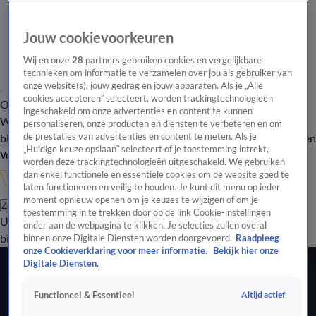
Jouw cookievoorkeuren
Wij en onze
28
partners gebruiken cookies en vergelijkbare
technieken om informatie te verzamelen over jou als gebruiker van
onze website(s), jouw gedrag en jouw apparaten. Als je „Alle
cookies accepteren” selecteert, worden trackingtechnologieën
Overzicht
In de
Onze programma's
Uitzendingen
Onze gezichten
ingeschakeld om onze advertenties en content te kunnen
Wandelgangen
Interviews
Uitzending
personaliseren, onze producten en diensten te verbeteren en om
bijwonen
de prestaties van advertenties en content te meten. Als je
Podcast
Shop
Veelgestelde vragen
Kijkersvraag insturen
„Huidige keuze opslaan” selecteert of je toestemming intrekt,
Volg Vandaag Inside
worden deze trackingtechnologieën uitgeschakeld. We gebruiken
dan enkel functionele en essentiële cookies om de website goed te
laten functioneren en veilig te houden. Je kunt dit menu op ieder
moment opnieuw openen om je keuzes te wijzigen of om je
Zoeken
toestemming in te trekken door op de link Cookie-instellingen
Uitzendingen
Vandaag Inside
De Oranjezomer
Shop
Uitzending
onder aan de webpagina te klikken. Je selecties zullen overal
bijwonen
binnen onze Digitale Diensten worden doorgevoerd.
Raadpleeg
onze Cookieverklaring voor meer informatie.
Bekijk hier onze
Digitale Diensten.
Altijd actief
Functioneel & Essentieel