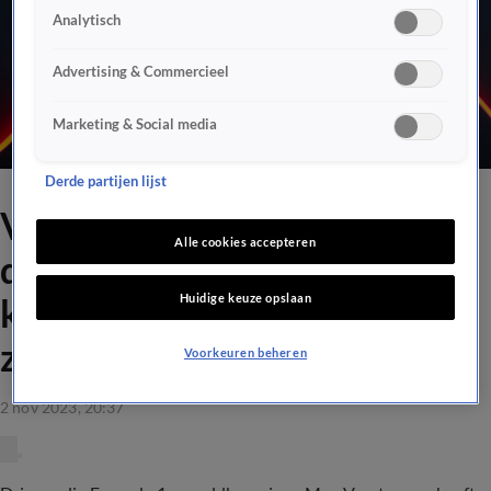
Analytisch
Advertising & Commercieel
Marketing & Social media
Derde partijen lijst
Verstappen blikt vooruit op
Alle cookies accepteren
de GP van Brazilië: 'Sergio
Huidige keuze opslaan
kan de rest voor blijven
zonder mijn hulp'
Voorkeuren beheren
2 nov 2023, 20:37