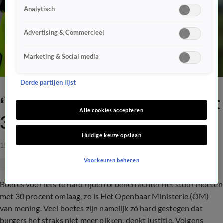
Analytisch
Advertising & Commercieel
Marketing & Social media
Derde partijen lijst
‘Verkeersboetes moeten met
Alle cookies accepteren
30 procent omlaag’
Huidige keuze opslaan
15 sep 2023, 09:39
Voorkeuren beheren
Boetes voor iets te hard rijden of bellen achter het stuur moeten
met 30 procent omlaag, zo is Het Openbaar Ministerie (OM)
van mening. Veel boetes zijn namelijk zó hard gestegen dat
burgers het straks niet meer pikken, denkt justitie. Volgens