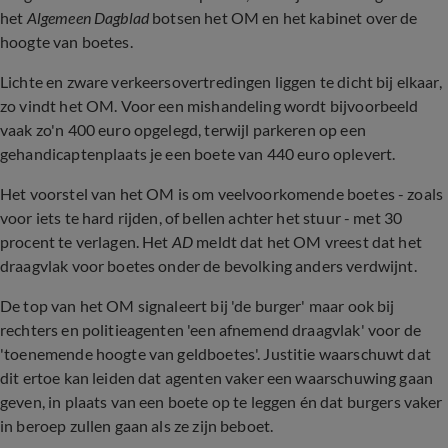
het
Algemeen Dagblad
botsen het OM en het kabinet over de
hoogte van boetes.
Lichte en zware verkeersovertredingen liggen te dicht bij elkaar,
zo vindt het OM. Voor een mishandeling wordt bijvoorbeeld
vaak zo'n 400 euro opgelegd, terwijl parkeren op een
gehandicaptenplaats je een boete van 440 euro oplevert.
Het voorstel van het OM is om veelvoorkomende boetes - zoals
voor iets te hard rijden, of bellen achter het stuur - met 30
procent te verlagen. Het
AD
meldt dat het OM vreest dat het
draagvlak voor boetes onder de bevolking anders verdwijnt.
De top van het OM signaleert bij 'de burger' maar ook bij
rechters en politieagenten 'een afnemend draagvlak' voor de
'toenemende hoogte van geldboetes'. Justitie waarschuwt dat
dit ertoe kan leiden dat agenten vaker een waarschuwing gaan
geven, in plaats van een boete op te leggen én dat burgers vaker
in beroep zullen gaan als ze zijn beboet.