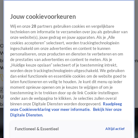
Jouw cookievoorkeuren
Wij en onze
28
partners gebruiken cookies en vergelijkbare
technieken om informatie te verzamelen over jou als gebruiker van
onze website(s), jouw gedrag en jouw apparaten. Als je „Alle
cookies accepteren” selecteert, worden trackingtechnologieën
Overzicht
In de
Onze programma's
Uitzendingen
Onze gezichten
ingeschakeld om onze advertenties en content te kunnen
Wandelgangen
Interviews
Uitzending
personaliseren, onze producten en diensten te verbeteren en om
bijwonen
de prestaties van advertenties en content te meten. Als je
Podcast
Shop
Veelgestelde vragen
Kijkersvraag insturen
„Huidige keuze opslaan” selecteert of je toestemming intrekt,
Volg Vandaag Inside
worden deze trackingtechnologieën uitgeschakeld. We gebruiken
dan enkel functionele en essentiële cookies om de website goed te
laten functioneren en veilig te houden. Je kunt dit menu op ieder
moment opnieuw openen om je keuzes te wijzigen of om je
Zoeken
toestemming in te trekken door op de link Cookie-instellingen
Uitzendingen
Vandaag Inside
De Oranjezomer
Shop
Uitzending
onder aan de webpagina te klikken. Je selecties zullen overal
bijwonen
binnen onze Digitale Diensten worden doorgevoerd.
Raadpleeg
onze Cookieverklaring voor meer informatie.
Bekijk hier onze
Digitale Diensten.
Altijd actief
Functioneel & Essentieel