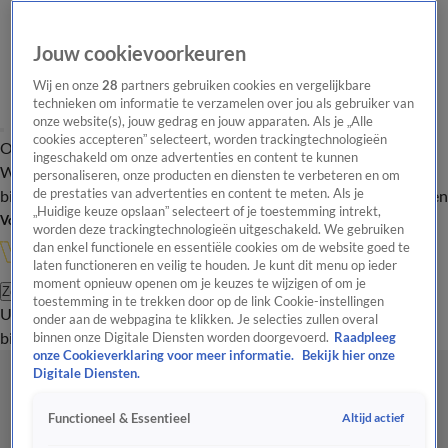
Jouw cookievoorkeuren
Wij en onze
28
partners gebruiken cookies en vergelijkbare
technieken om informatie te verzamelen over jou als gebruiker van
onze website(s), jouw gedrag en jouw apparaten. Als je „Alle
cookies accepteren” selecteert, worden trackingtechnologieën
Overzicht
In de
Onze programma's
Uitzendingen
Onze gezichten
ingeschakeld om onze advertenties en content te kunnen
Wandelgangen
Interviews
Uitzending
personaliseren, onze producten en diensten te verbeteren en om
bijwonen
de prestaties van advertenties en content te meten. Als je
Podcast
Shop
Veelgestelde vragen
Kijkersvraag insturen
„Huidige keuze opslaan” selecteert of je toestemming intrekt,
Volg Vandaag Inside
worden deze trackingtechnologieën uitgeschakeld. We gebruiken
dan enkel functionele en essentiële cookies om de website goed te
laten functioneren en veilig te houden. Je kunt dit menu op ieder
moment opnieuw openen om je keuzes te wijzigen of om je
Zoeken
toestemming in te trekken door op de link Cookie-instellingen
Uitzendingen
Vandaag Inside
De Oranjezomer
Shop
Uitzending
onder aan de webpagina te klikken. Je selecties zullen overal
bijwonen
binnen onze Digitale Diensten worden doorgevoerd.
Raadpleeg
onze Cookieverklaring voor meer informatie.
Bekijk hier onze
Digitale Diensten.
Altijd actief
Functioneel & Essentieel