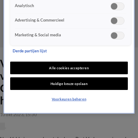
Analytisch
Advertising & Commercieel
Marketing & Social media
Derde partijen lijst
Verbruggen voelt zich klaar
Alle cookies accepteren
voor een basisplaats bij
Huidige keuze opslaan
Oranje: 'Omdat ik het niveau
heb'
Voorkeuren beheren
10 okt 2023, 15:30