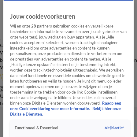
Jouw cookievoorkeuren
Wij en onze
28
partners gebruiken cookies en vergelijkbare
technieken om informatie te verzamelen over jou als gebruiker van
onze website(s), jouw gedrag en jouw apparaten. Als je „Alle
cookies accepteren” selecteert, worden trackingtechnologieën
Overzicht
In de
Onze programma's
Uitzendingen
Onze gezichten
ingeschakeld om onze advertenties en content te kunnen
Wandelgangen
Interviews
Uitzending
personaliseren, onze producten en diensten te verbeteren en om
bijwonen
de prestaties van advertenties en content te meten. Als je
Podcast
Shop
Veelgestelde vragen
Kijkersvraag insturen
„Huidige keuze opslaan” selecteert of je toestemming intrekt,
Volg Vandaag Inside
worden deze trackingtechnologieën uitgeschakeld. We gebruiken
dan enkel functionele en essentiële cookies om de website goed te
laten functioneren en veilig te houden. Je kunt dit menu op ieder
moment opnieuw openen om je keuzes te wijzigen of om je
Zoeken
toestemming in te trekken door op de link Cookie-instellingen
Uitzendingen
Vandaag Inside
De Oranjezomer
Shop
Uitzending
onder aan de webpagina te klikken. Je selecties zullen overal
bijwonen
binnen onze Digitale Diensten worden doorgevoerd.
Raadpleeg
onze Cookieverklaring voor meer informatie.
Bekijk hier onze
Digitale Diensten.
Altijd actief
Functioneel & Essentieel