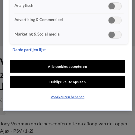
Analytisch
Advertising & Commercieel
Marketing & Social media
Derde partijen lijst
Veerman over opstootje: 'Ik
Alle cookies accepteren
zag een Ajax-speler Luuk de
Huidige keuze opslaan
Jong keihard duwen'
Voorkeuren beheren
6 nov 2022, 21:30
Joey Veerman op de persconferentie na afloop van de topper
Ajax - PSV (1-2).