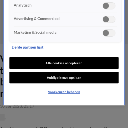
Analytisch
Advertising & Commercieel
Marketing & Social media
Derde partijen lijst
Veerman ergerde zich aan
Alle cookies accepteren
toneelspel tijdens
Huidige keuze opslaan
bekerfinale: 'Het slaat
nergens op!'
Voorkeuren beheren
30 apr 2023, 23:17