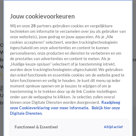
Jouw cookievoorkeuren
Wij en onze
28
partners gebruiken cookies en vergelijkbare
technieken om informatie te verzamelen over jou als gebruiker van
onze website(s), jouw gedrag en jouw apparaten. Als je „Alle
cookies accepteren” selecteert, worden trackingtechnologieën
Overzicht
In de
Onze programma's
Uitzendingen
Onze gezichten
ingeschakeld om onze advertenties en content te kunnen
Wandelgangen
Interviews
Uitzending
personaliseren, onze producten en diensten te verbeteren en om
bijwonen
de prestaties van advertenties en content te meten. Als je
Podcast
Shop
Veelgestelde vragen
Kijkersvraag insturen
„Huidige keuze opslaan” selecteert of je toestemming intrekt,
Volg Vandaag Inside
worden deze trackingtechnologieën uitgeschakeld. We gebruiken
dan enkel functionele en essentiële cookies om de website goed te
laten functioneren en veilig te houden. Je kunt dit menu op ieder
moment opnieuw openen om je keuzes te wijzigen of om je
Zoeken
toestemming in te trekken door op de link Cookie-instellingen
Uitzendingen
Vandaag Inside
De Oranjezomer
Shop
Uitzending
onder aan de webpagina te klikken. Je selecties zullen overal
bijwonen
binnen onze Digitale Diensten worden doorgevoerd.
Raadpleeg
onze Cookieverklaring voor meer informatie.
Bekijk hier onze
Digitale Diensten.
Altijd actief
Functioneel & Essentieel