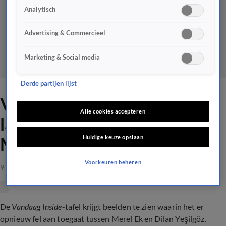
Analytisch
Advertising & Commercieel
Marketing & Social media
Derde partijen lijst
Vandaag Inside-tafel moet
Alle cookies accepteren
lachen om bonje tussen
Huidige keuze opslaan
Merel Ek en Dilan Yeşilgöz
Voorkeuren beheren
9 feb 2024, 23:58
De
Vandaag Inside
-tafel krijgt beelden te zien waarin het er
opnieuw fel aan toegaat tussen Merel Ek en
Dilan Yeşilgöz.