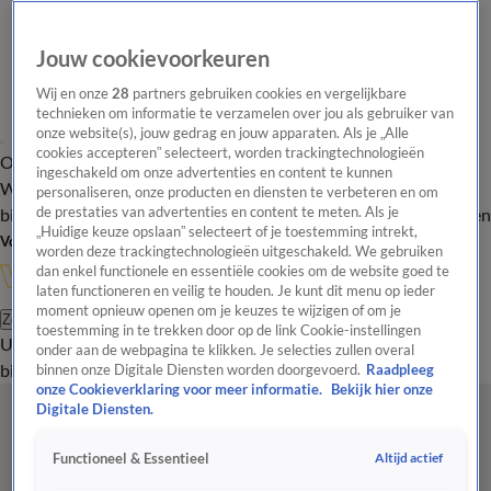
Jouw cookievoorkeuren
Wij en onze
28
partners gebruiken cookies en vergelijkbare
technieken om informatie te verzamelen over jou als gebruiker van
onze website(s), jouw gedrag en jouw apparaten. Als je „Alle
cookies accepteren” selecteert, worden trackingtechnologieën
Overzicht
In de
Onze programma's
Uitzendingen
Onze gezichten
ingeschakeld om onze advertenties en content te kunnen
Wandelgangen
Interviews
Uitzending
personaliseren, onze producten en diensten te verbeteren en om
bijwonen
de prestaties van advertenties en content te meten. Als je
Podcast
Shop
Veelgestelde vragen
Kijkersvraag insturen
„Huidige keuze opslaan” selecteert of je toestemming intrekt,
Volg Vandaag Inside
worden deze trackingtechnologieën uitgeschakeld. We gebruiken
dan enkel functionele en essentiële cookies om de website goed te
laten functioneren en veilig te houden. Je kunt dit menu op ieder
moment opnieuw openen om je keuzes te wijzigen of om je
Zoeken
toestemming in te trekken door op de link Cookie-instellingen
Uitzendingen
Vandaag Inside
De Oranjezomer
Shop
Uitzending
onder aan de webpagina te klikken. Je selecties zullen overal
bijwonen
binnen onze Digitale Diensten worden doorgevoerd.
Raadpleeg
onze Cookieverklaring voor meer informatie.
Bekijk hier onze
Digitale Diensten.
Altijd actief
Functioneel & Essentieel