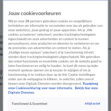
Jouw cookievoorkeuren
Wij en onze
28
partners gebruiken cookies en vergelijkbare
technieken om informatie te verzamelen over jou als gebruiker van
onze website(s), jouw gedrag en jouw apparaten. Als je „Alle
cookies accepteren” selecteert, worden trackingtechnologieën
Overzicht
In de
Onze programma's
Uitzendingen
Onze gezichten
ingeschakeld om onze advertenties en content te kunnen
Wandelgangen
Interviews
Uitzending
personaliseren, onze producten en diensten te verbeteren en om
bijwonen
de prestaties van advertenties en content te meten. Als je
Podcast
Shop
Veelgestelde vragen
Kijkersvraag insturen
„Huidige keuze opslaan” selecteert of je toestemming intrekt,
Volg Vandaag Inside
worden deze trackingtechnologieën uitgeschakeld. We gebruiken
dan enkel functionele en essentiële cookies om de website goed te
laten functioneren en veilig te houden. Je kunt dit menu op ieder
moment opnieuw openen om je keuzes te wijzigen of om je
Zoeken
toestemming in te trekken door op de link Cookie-instellingen
Uitzendingen
Vandaag Inside
De Oranjezomer
Shop
Uitzending
onder aan de webpagina te klikken. Je selecties zullen overal
bijwonen
binnen onze Digitale Diensten worden doorgevoerd.
Raadpleeg
onze Cookieverklaring voor meer informatie.
Bekijk hier onze
Digitale Diensten.
Altijd actief
Functioneel & Essentieel