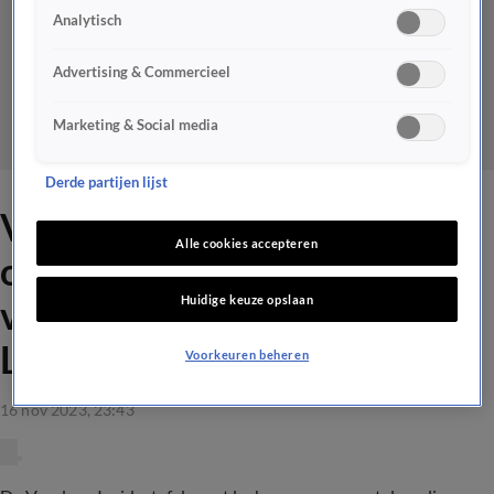
Analytisch
Advertising & Commercieel
Marketing & Social media
Derde partijen lijst
Vandaag Inside-tafel lacht
Alle cookies accepteren
om oneliners Wilders: 'Hij is
Huidige keuze opslaan
verbaal echt Champions
League'
Voorkeuren beheren
16 nov 2023, 23:43