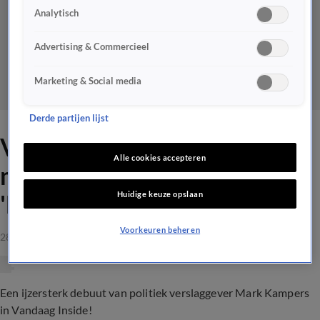
Analytisch
Advertising & Commercieel
Marketing & Social media
Derde partijen lijst
Vandaag Inside-tafel dolt
Alle cookies accepteren
met politiek verslaggever:
Huidige keuze opslaan
'Dankjewel, Mark!!!'
Voorkeuren beheren
28 mrt 2023, 00:00
Een ijzersterk debuut van politiek verslaggever Mark Kampers
in Vandaag Inside!