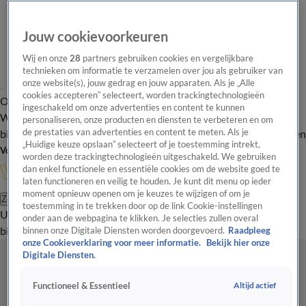
Jouw cookievoorkeuren
Wij en onze
28
partners gebruiken cookies en vergelijkbare
technieken om informatie te verzamelen over jou als gebruiker van
onze website(s), jouw gedrag en jouw apparaten. Als je „Alle
cookies accepteren” selecteert, worden trackingtechnologieën
Overzicht
In de
Onze programma's
Uitzendingen
Onze gezichten
ingeschakeld om onze advertenties en content te kunnen
Wandelgangen
Interviews
Uitzending
personaliseren, onze producten en diensten te verbeteren en om
bijwonen
de prestaties van advertenties en content te meten. Als je
Podcast
Shop
Veelgestelde vragen
Kijkersvraag insturen
„Huidige keuze opslaan” selecteert of je toestemming intrekt,
Volg Vandaag Inside
worden deze trackingtechnologieën uitgeschakeld. We gebruiken
dan enkel functionele en essentiële cookies om de website goed te
laten functioneren en veilig te houden. Je kunt dit menu op ieder
moment opnieuw openen om je keuzes te wijzigen of om je
Zoeken
toestemming in te trekken door op de link Cookie-instellingen
Uitzendingen
Vandaag Inside
De Oranjezomer
Shop
Uitzending
onder aan de webpagina te klikken. Je selecties zullen overal
bijwonen
binnen onze Digitale Diensten worden doorgevoerd.
Raadpleeg
onze Cookieverklaring voor meer informatie.
Bekijk hier onze
Digitale Diensten.
Altijd actief
Functioneel & Essentieel