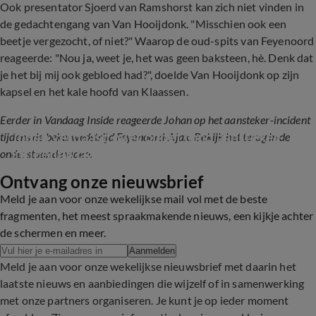
Ook presentator Sjoerd van Ramshorst kan zich niet vinden in
de gedachtengang van Van Hooijdonk. "Misschien ook een
beetje vergezocht, of niet?" Waarop de oud-spits van Feyenoord
reageerde: "Nou ja, weet je, het was geen baksteen, hè. Denk dat
je het bij mij ook gebloed had?", doelde Van Hooijdonk op zijn
kapsel en het kale hoofd van Klaassen.
Eerder in Vandaag Inside reageerde Johan op het aansteker-incident
Johan verbaasd over ophef rond aansteker-
tijdens de bekerwedstrijd Feyenoord-Ajax. Bekijk het terug in de
incident Klaassen: 'Zwaar overdreven!'
onderstaande video.
Ontvang onze nieuwsbrief
5:05
Meld je aan voor onze wekelijkse mail vol met de beste
fragmenten, het meest spraakmakende nieuws, een kijkje achter
de schermen en meer.
Aanmelden
Meld je aan voor onze wekelijkse nieuwsbrief met daarin het
laatste nieuws en aanbiedingen die wijzelf of in samenwerking
met onze partners organiseren. Je kunt je op ieder moment