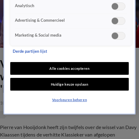
Analytisch
Advertising & Commercieel
Marketing & Social media
Derde partijen lijst
Van Hooijdonk twijfelt over
Alle cookies accepteren
wissel Klaassen in De Kuip:
Huidige keuze opslaan
'Het was geen baksteen, hè'
Voorkeuren beheren
10 apr 2023, 00:00
Pierre van Hooijdonk heeft zijn twijfels over de wissel van Davy
Klaassen tijdens de verhitte Klassieker van afgelopen