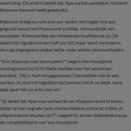
woensdag. De analist denkt dat Ajax na het aansteker-incident
Klaassen bewust heeft gewisseld.
Klaassen kreeg na ruim een uur spelen iets tegen zich aan
gegooid vanuit het Feyenoord-publiek, vermoedelijk een
aansteker. Klaassen liep een bloedende hoofdwond op. De
wedstrijd lag daarna een half uur stil, maar werd vervolgens
alsnog uitgespeeld omdat beide clubs wilden doorvoetballen.
"Kon Klaassen niet doorspelen?", begon Van Hooijdonk
zondagavond bij
NOS Studio Voetbal
over het aansteker-
incident. "Hij is toch teruggekomen? Die twijfels heb ik wel,
serieus. Ik vind het tegelijkertijd jammer dat ik zo denk, want
dáár gaat het nu echt niet om."
"Jij denkt dat Ajax voorsorteerde om Klaassen eruit te halen,
zodat ze dan nog een zaak zouden hebben achteraf, indien ze
uitgeschakeld zouden zijn?", reageerde Jeroen Stekelenburg op
de complottheorie van Van Hooijdonk.