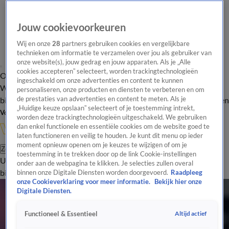
Jouw cookievoorkeuren
Wij en onze
28
partners gebruiken cookies en vergelijkbare
technieken om informatie te verzamelen over jou als gebruiker van
onze website(s), jouw gedrag en jouw apparaten. Als je „Alle
cookies accepteren” selecteert, worden trackingtechnologieën
Overzicht
In de
Onze programma's
Uitzendingen
Onze gezichten
ingeschakeld om onze advertenties en content te kunnen
Wandelgangen
Interviews
Uitzending
personaliseren, onze producten en diensten te verbeteren en om
bijwonen
de prestaties van advertenties en content te meten. Als je
Podcast
Shop
Veelgestelde vragen
Kijkersvraag insturen
„Huidige keuze opslaan” selecteert of je toestemming intrekt,
Volg Vandaag Inside
worden deze trackingtechnologieën uitgeschakeld. We gebruiken
dan enkel functionele en essentiële cookies om de website goed te
laten functioneren en veilig te houden. Je kunt dit menu op ieder
moment opnieuw openen om je keuzes te wijzigen of om je
Zoeken
toestemming in te trekken door op de link Cookie-instellingen
Uitzendingen
Vandaag Inside
De Oranjezomer
Shop
Uitzending
onder aan de webpagina te klikken. Je selecties zullen overal
bijwonen
binnen onze Digitale Diensten worden doorgevoerd.
Raadpleeg
onze Cookieverklaring voor meer informatie.
Bekijk hier onze
Digitale Diensten.
Altijd actief
Functioneel & Essentieel