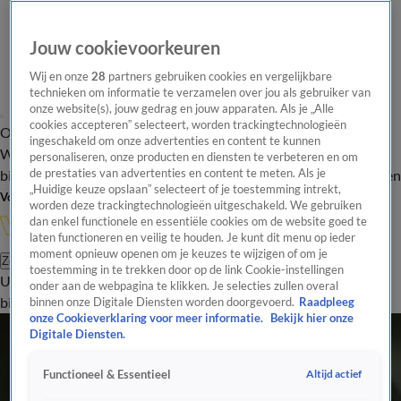
Jouw cookievoorkeuren
Wij en onze
28
partners gebruiken cookies en vergelijkbare
technieken om informatie te verzamelen over jou als gebruiker van
onze website(s), jouw gedrag en jouw apparaten. Als je „Alle
cookies accepteren” selecteert, worden trackingtechnologieën
Overzicht
In de
Onze programma's
Uitzendingen
Onze gezichten
ingeschakeld om onze advertenties en content te kunnen
Wandelgangen
Interviews
Uitzending
personaliseren, onze producten en diensten te verbeteren en om
bijwonen
de prestaties van advertenties en content te meten. Als je
Podcast
Shop
Veelgestelde vragen
Kijkersvraag insturen
„Huidige keuze opslaan” selecteert of je toestemming intrekt,
Volg Vandaag Inside
worden deze trackingtechnologieën uitgeschakeld. We gebruiken
dan enkel functionele en essentiële cookies om de website goed te
laten functioneren en veilig te houden. Je kunt dit menu op ieder
moment opnieuw openen om je keuzes te wijzigen of om je
Zoeken
toestemming in te trekken door op de link Cookie-instellingen
Uitzendingen
Vandaag Inside
De Oranjezomer
Shop
Uitzending
onder aan de webpagina te klikken. Je selecties zullen overal
bijwonen
binnen onze Digitale Diensten worden doorgevoerd.
Raadpleeg
onze Cookieverklaring voor meer informatie.
Bekijk hier onze
Digitale Diensten.
Altijd actief
Functioneel & Essentieel