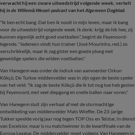
verwacht hij een zware uitwedstrijd volgende week, vertelt
hij in
de Willem&Wessel-podcast
van het
Algemeen Dagblad.
"Ik ben echt bang. Dat ben ik nooit in mijn leven, maar ik bang
voor de uitwedstrijd volgende week. Ik denk: krijg de hik hee, zij
kunnen eigenlijk echt goed voetballen", begint de Feyenoord-
legende. "Iedereen vindt hun trainer (José Mourinho, red.) zo
verschrikkelijk, maar ik zag gister een goede ploeg met
geweldige spelers die wilden voetballen."
Van Hanegem was onder de indruk van aanvoerder Orkun
Kökçü. De Turkse middenvelder was in zijn ogen de beste speler
van het veld. "Ik zag de beste Kökçü die ik tot nog toe heb gezien
bij Feyenoord, met veel diepgang en snelle ballen naar voren."
Van Hanegem sluit zijn verhaal af met de stormachtige
ontwikkeling van middenvelder Mats Wieffer. De 23-jarige
Tukker speelde vorig jaar nog tegen TOP Oss en Telstar, in dienst
van Excelsior, maar is nu matchwinner in de kwartfinale van de
Europa League. De middenvelder moet volgens Van Hanegem in