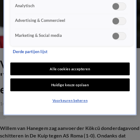
Analytisch
Advertising & Commercieel
Marketing & Social media
Derde partijen lijst
Van Hanegem verrast:
Alle cookies accepteren
'Verrek, zij kunnen eigenlijk
Huidige keuze opslaan
echt goed voetballen'
Voorkeuren beheren
14 apr 2023, 17:05
Willem van Hanegem zag aanvoerder Kökcü donderdagavond
schitteren in De Kuip tegen AS Roma (1-0). Ondanks dat