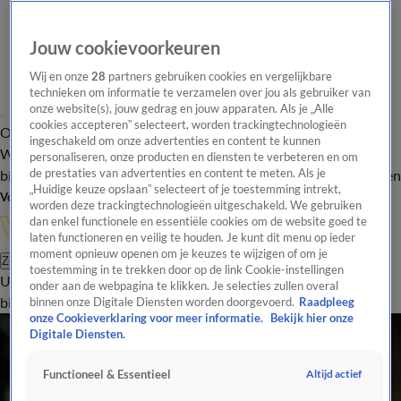
Jouw cookievoorkeuren
Wij en onze
28
partners gebruiken cookies en vergelijkbare
technieken om informatie te verzamelen over jou als gebruiker van
onze website(s), jouw gedrag en jouw apparaten. Als je „Alle
cookies accepteren” selecteert, worden trackingtechnologieën
Overzicht
In de
Onze programma's
Uitzendingen
Onze gezichten
ingeschakeld om onze advertenties en content te kunnen
Wandelgangen
Interviews
Uitzending
personaliseren, onze producten en diensten te verbeteren en om
bijwonen
de prestaties van advertenties en content te meten. Als je
Podcast
Shop
Veelgestelde vragen
Kijkersvraag insturen
„Huidige keuze opslaan” selecteert of je toestemming intrekt,
Volg Vandaag Inside
worden deze trackingtechnologieën uitgeschakeld. We gebruiken
dan enkel functionele en essentiële cookies om de website goed te
laten functioneren en veilig te houden. Je kunt dit menu op ieder
moment opnieuw openen om je keuzes te wijzigen of om je
Zoeken
toestemming in te trekken door op de link Cookie-instellingen
Uitzendingen
Vandaag Inside
De Oranjezomer
Shop
Uitzending
onder aan de webpagina te klikken. Je selecties zullen overal
bijwonen
binnen onze Digitale Diensten worden doorgevoerd.
Raadpleeg
onze Cookieverklaring voor meer informatie.
Bekijk hier onze
Digitale Diensten.
Altijd actief
Functioneel & Essentieel