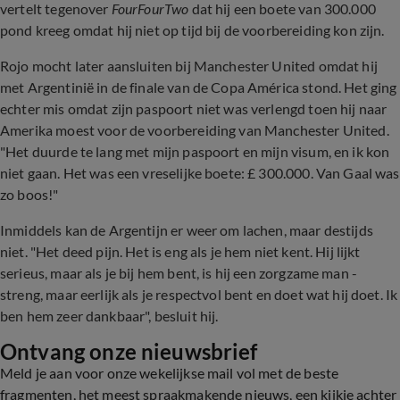
vertelt tegenover
FourFourTwo
dat hij
een boete van 300.000
pond kreeg omdat hij niet op tijd bij de voorbereiding kon zijn.
Rojo mocht later aansluiten bij Manchester United omdat hij
met Argentinië in de finale van de Copa América stond. Het ging
echter mis omdat zijn paspoort niet was verlengd toen hij naar
Amerika moest voor de voorbereiding van Manchester United.
"Het duurde te lang met mijn paspoort en mijn visum, en ik kon
niet gaan. Het was een vreselijke boete: £ 300.000. Van Gaal was
zo boos!"
Inmiddels kan de Argentijn er weer om lachen, maar destijds
niet. "Het deed pijn. Het is eng als je hem niet kent. Hij lijkt
serieus, maar als je bij hem bent, is hij een zorgzame man -
streng, maar eerlijk als je respectvol bent en doet wat hij doet. Ik
ben hem zeer dankbaar", besluit hij.
Ontvang onze nieuwsbrief
Meld je aan voor onze wekelijkse mail vol met de beste
fragmenten, het meest spraakmakende nieuws, een kijkje achter