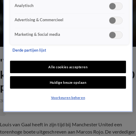
Analytisch
Advertising & Commercieel
Marketing & Social media
Derde partijen lijst
'Van Gaal was zó boos, ik
Alle cookies accepteren
kreeg een boete van 300.000
Huidige keuze opslaan
pond!'
Voorkeuren beheren
30 mrt 2023, 17:17
Louis van Gaal heeft in zijn tijd bij Manchester United een
torenhoge boete uitgeschreven aan Marcos Rojo. De verdediger