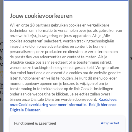
Jouw cookievoorkeuren
Wij en onze
28
partners gebruiken cookies en vergelijkbare
technieken om informatie te verzamelen over jou als gebruiker van
onze website(s), jouw gedrag en jouw apparaten. Als je „Alle
cookies accepteren” selecteert, worden trackingtechnologieën
Overzicht
In de
Onze programma's
Uitzendingen
Onze gezichten
ingeschakeld om onze advertenties en content te kunnen
Wandelgangen
Interviews
Uitzending
personaliseren, onze producten en diensten te verbeteren en om
bijwonen
de prestaties van advertenties en content te meten. Als je
Podcast
Shop
Veelgestelde vragen
Kijkersvraag insturen
„Huidige keuze opslaan” selecteert of je toestemming intrekt,
Volg Vandaag Inside
worden deze trackingtechnologieën uitgeschakeld. We gebruiken
dan enkel functionele en essentiële cookies om de website goed te
laten functioneren en veilig te houden. Je kunt dit menu op ieder
moment opnieuw openen om je keuzes te wijzigen of om je
Zoeken
toestemming in te trekken door op de link Cookie-instellingen
Uitzendingen
Vandaag Inside
De Oranjezomer
Shop
Uitzending
onder aan de webpagina te klikken. Je selecties zullen overal
bijwonen
binnen onze Digitale Diensten worden doorgevoerd.
Raadpleeg
onze Cookieverklaring voor meer informatie.
Bekijk hier onze
Digitale Diensten.
Altijd actief
Functioneel & Essentieel