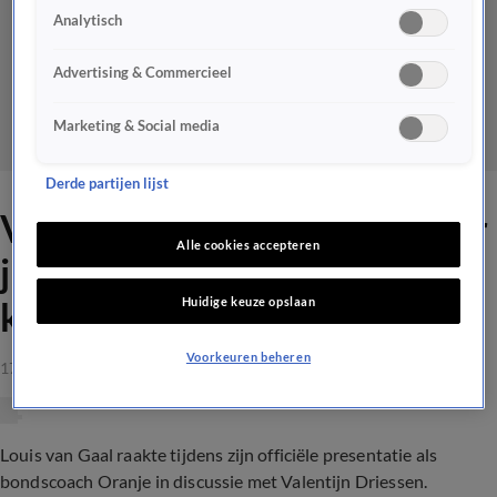
Analytisch
Advertising & Commercieel
Marketing & Social media
Derde partijen lijst
Van Gaal vs. Valentijn: 'Waar
Alle cookies accepteren
jij het altijd over hebt in je
Huidige keuze opslaan
krantje'
Voorkeuren beheren
17 aug 2021, 19:04
Louis van Gaal raakte tijdens zijn officiële presentatie als
bondscoach Oranje in discussie met Valentijn Driessen.