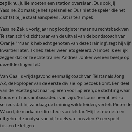
zeg ik nu, jullie moeten een station overslaan. Dus ook jij
Yassine. Zo maak je het spel sneller. Dus niet de speler die het
dichtst bij je staat aanspelen. Dat is te simpel.'
Yassine Zakir, vorig jaar nog loodgieter maar nu rechtsback van
Telstar, schrikt zichtbaar van de uitval van de bondscoach van
Oranje. 'Maar ik heb echt genoten van deze training', zegt hij vijf
kwartier later. 'Ik heb zeker weer iets geleerd. Al moet ik eerlijk
zeggen dat onze echte trainer Andries Jonker wel een beetje op
dezelfde dingen let.'
Van Gaal is vrijdagavond eenmalig coach van Telstar als Jong
AZ, de koploper van de eerste divisie, op bezoek komt. Een deel
van de recette gaat naar Spieren voor Spieren, de stichting waar
Louis en Truus ambassadeur van zijn. 'En Louis neemt het zo
serieus dat hij vandaag de training wilde leiden', vertelt Pieter de
Waard, de markante directeur van Telstar. 'Hij liet me net een
uitgebreide analyse van vijf duels van ons zien. Geen speld
tussen te krijgen.'