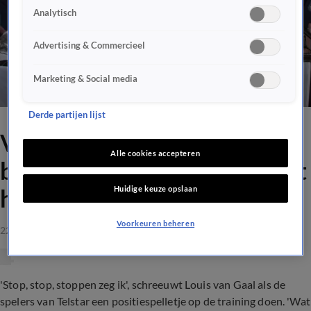
Analytisch
Advertising & Commercieel
Marketing & Social media
Derde partijen lijst
Van Gaal verklapt
Alle cookies accepteren
basisspeler Telstar: 'Ga je dat
Huidige keuze opslaan
hier nou ook al weggeven?'
Voorkeuren beheren
22 sep 2021, 12:27
'Stop, stop, stoppen zeg ik', schreeuwt Louis van Gaal als de
spelers van Telstar een positiespelletje op de training doen. 'Wat