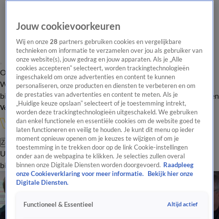
Jouw cookievoorkeuren
Wij en onze
28
partners gebruiken cookies en vergelijkbare
technieken om informatie te verzamelen over jou als gebruiker van
onze website(s), jouw gedrag en jouw apparaten. Als je „Alle
cookies accepteren” selecteert, worden trackingtechnologieën
Overzicht
In de
Onze programma's
Uitzendingen
Onze gezichten
ingeschakeld om onze advertenties en content te kunnen
Wandelgangen
Interviews
Uitzending
personaliseren, onze producten en diensten te verbeteren en om
bijwonen
de prestaties van advertenties en content te meten. Als je
Podcast
Shop
Veelgestelde vragen
Kijkersvraag insturen
„Huidige keuze opslaan” selecteert of je toestemming intrekt,
Volg Vandaag Inside
worden deze trackingtechnologieën uitgeschakeld. We gebruiken
dan enkel functionele en essentiële cookies om de website goed te
laten functioneren en veilig te houden. Je kunt dit menu op ieder
moment opnieuw openen om je keuzes te wijzigen of om je
Zoeken
toestemming in te trekken door op de link Cookie-instellingen
Uitzendingen
Vandaag Inside
De Oranjezomer
Shop
Uitzending
onder aan de webpagina te klikken. Je selecties zullen overal
bijwonen
binnen onze Digitale Diensten worden doorgevoerd.
Raadpleeg
onze Cookieverklaring voor meer informatie.
Bekijk hier onze
Digitale Diensten.
Altijd actief
Functioneel & Essentieel