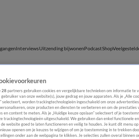
lgangen
Interviews
Uitzending bijwonen
Podcast
Shop
Veelgesteld
ookievoorkeuren
ijwonen
e
28
partners gebruiken cookies en vergelijkbare technieken om informatie te
s gebruiker van onze website(s), jouw gedrag en jouw apparaten. Als je „Alle co
” selecteert, worden trackingtechnologieën ingeschakeld om onze advertenties
personaliseren, onze producten en diensten te verbeteren en om de prestaties 
s en content te meten. Als je „Huidige keuze opslaan” selecteert of je toestemm
e trackingtechnologieën uitgeschakeld. We gebruiken dan enkel functionele en
de website goed te laten functioneren en veilig te houden. Je kunt dit menu op
ieuw openen om je keuzes te wijzigen of om je toestemming in te trekken door
ellingen onder aan de webpagina te klikken. Je selecties zullen overal binnen o