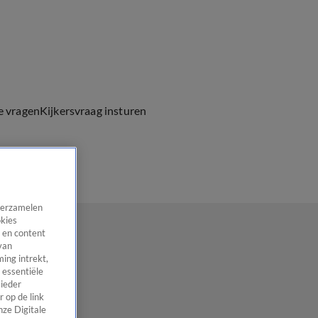
e vragen
Kijkersvraag insturen
 verzamelen
okies
 en content
van
ing intrekt,
 essentiële
 ieder
 op de link
nze Digitale