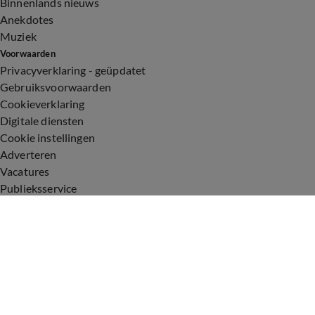
Binnenlands nieuws
Anekdotes
Muziek
Voorwaarden
Privacyverklaring - geüpdatet
Gebruiksvoorwaarden
Cookieverklaring
Digitale diensten
Cookie instellingen
Adverteren
Vacatures
Publieksservice
Toegankelijkheid
Uitzendingen
Vandaag Inside
De Oranjezomer
De Oranjezondag
Veronica Inside
Veronica Offside