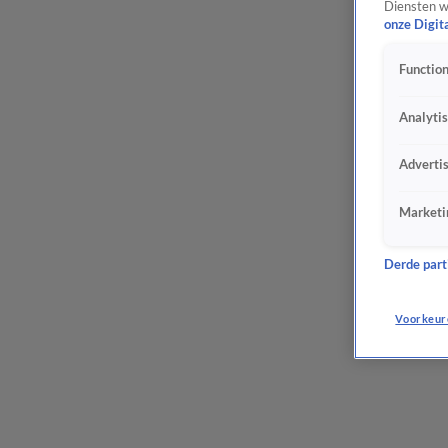
Diensten w
onze Digit
Function
Analyti
Adverti
Marketi
Derde parti
Voorkeur