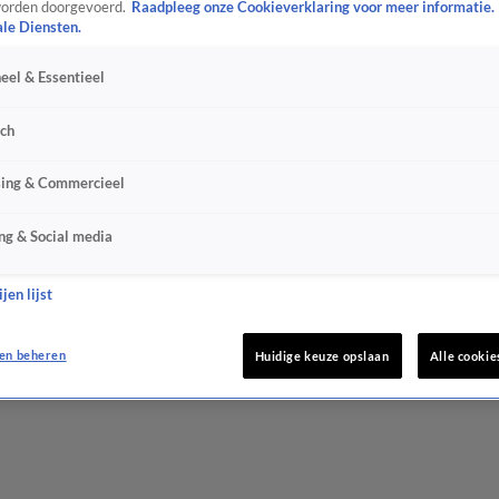
orden doorgevoerd.
Raadpleeg onze Cookieverklaring voor meer informatie.
ale Diensten.
eel & Essentieel
sch
sing & Commercieel
ng & Social media
jen lijst
en beheren
Huidige keuze opslaan
Alle cookie