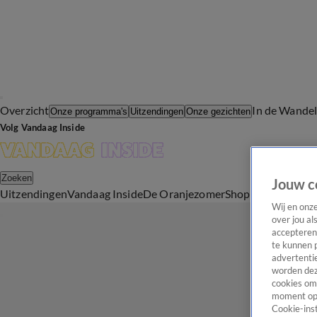
Overzicht
In de Wande
Onze programma's
Uitzendingen
Onze gezichten
Volg Vandaag Inside
Zoeken
Jouw c
Uitzendingen
Vandaag Inside
De Oranjezomer
Shop
Uitzending b
Wij en onz
over jou al
accepteren
te kunnen 
advertentie
worden dez
cookies om 
moment opn
Cookie-inst