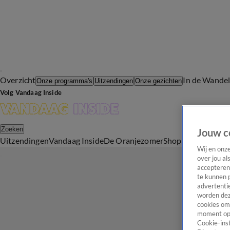
Overzicht
In de Wande
Onze programma's
Uitzendingen
Onze gezichten
Volg Vandaag Inside
Zoeken
Jouw c
Uitzendingen
Vandaag Inside
De Oranjezomer
Shop
Uitzending b
Wij en onz
over jou al
accepteren
te kunnen 
advertentie
worden dez
cookies om 
moment opn
Cookie-inst