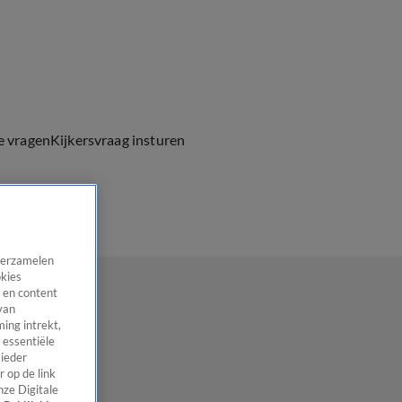
e vragen
Kijkersvraag insturen
 verzamelen
okies
 en content
van
ing intrekt,
 essentiële
 ieder
 op de link
nze Digitale