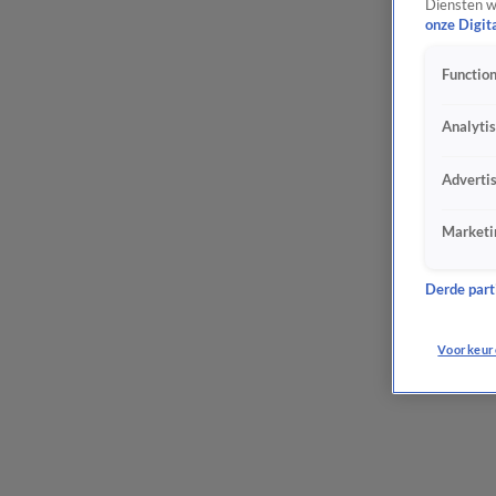
Diensten w
onze Digit
Function
Analyti
Adverti
Marketi
Derde parti
Voorkeur