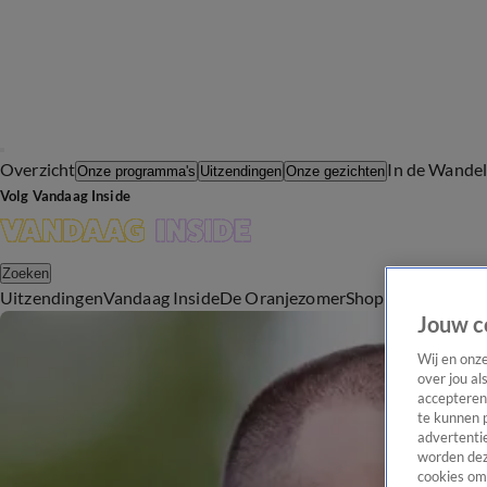
Overzicht
In de Wande
Onze programma's
Uitzendingen
Onze gezichten
Volg Vandaag Inside
Zoeken
Uitzendingen
Vandaag Inside
De Oranjezomer
Shop
Uitzending b
Jouw c
Wij en onz
over jou al
accepteren
te kunnen 
advertentie
worden dez
cookies om 