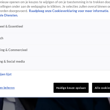
ieuw openen om je keuzes te wijzigen of om je toestemming in te trekken door
ellingen onder aan de webpagina te klikken. Je selecties zullen overal binnen o
orden doorgevoerd.
Raadpleeg onze Cookieverklaring voor meer informatie.
ale Diensten.
eel & Essentieel
sch
sing & Commercieel
ng & Social media
jen lijst
en beheren
Huidige keuze opslaan
Alle cookie