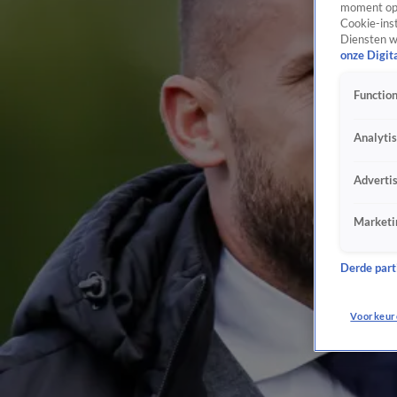
moment opn
Cookie-inst
Diensten w
onze Digit
Function
Analyti
Adverti
Marketi
Derde parti
Voorkeur