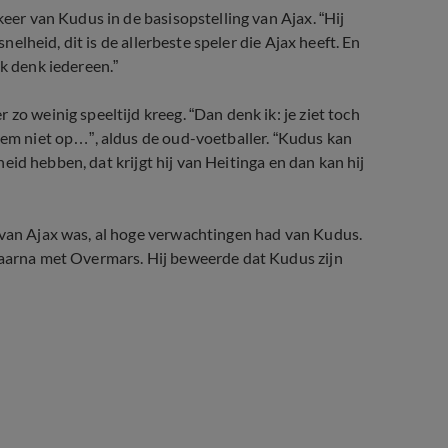
keer van Kudus in de basisopstelling van Ajax. “Hij
snelheid, dit is de allerbeste speler die Ajax heeft. En
ik denk iedereen.”
zo weinig speeltijd kreeg. “Dan denk ik: je ziet toch
 hem niet op…”, aldus de oud-voetballer. “Kudus kan
jheid hebben, dat krijgt hij van Heitinga en dan kan hij
 van Ajax was, al hoge verwachtingen had van Kudus.
 daarna met Overmars. Hij beweerde dat Kudus zijn