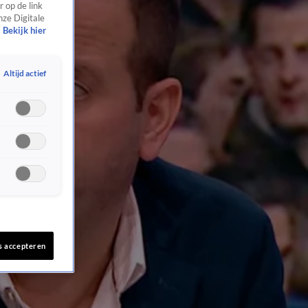
 op de link
nze Digitale
Bekijk hier
Altijd actief
s accepteren