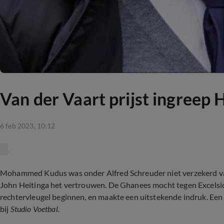
Van der Vaart prijst ingreep He
6 feb 2023, 10:12
Mohammed Kudus was onder Alfred Schreuder niet verzekerd van 
John Heitinga het vertrouwen. De Ghanees mocht tegen Excelsio
rechtervleugel beginnen, en maakte een uitstekende indruk. Een g
bij
Studio Voetbal.