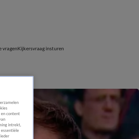
e vragen
Kijkersvraag insturen
 verzamelen
okies
 en content
van
ing intrekt,
 essentiële
 ieder