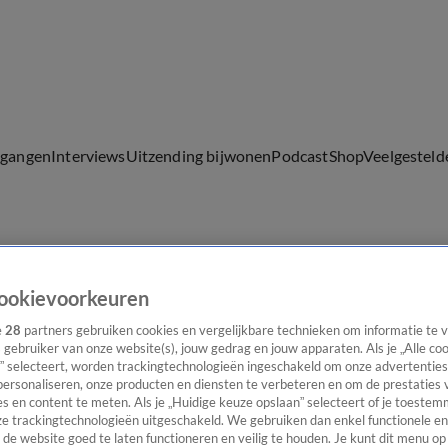
lgangen
Interviews
Uitzending bijwonen
Podcast
Shop
Veelgesteld
ijwonen
ookievoorkeuren
e
28
partners gebruiken cookies en vergelijkbare technieken om informatie te
s gebruiker van onze website(s), jouw gedrag en jouw apparaten. Als je „Alle co
” selecteert, worden trackingtechnologieën ingeschakeld om onze advertenties
personaliseren, onze producten en diensten te verbeteren en om de prestaties 
s en content te meten. Als je „Huidige keuze opslaan” selecteert of je toestemm
e trackingtechnologieën uitgeschakeld. We gebruiken dan enkel functionele en
de website goed te laten functioneren en veilig te houden. Je kunt dit menu op