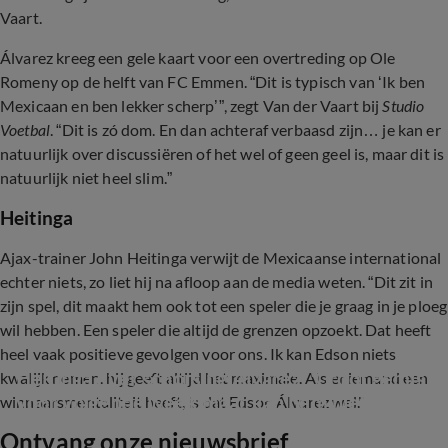
Vaart.
Álvarez kreeg een gele kaart voor een overtreding op Ole
Romeny op de helft van FC Emmen. “Dit is typisch van ‘Ik ben
Mexicaan en ben lekker scherp’”, zegt Van der Vaart bij
Studio
Voetbal
. “Dit is zó dom. En dan achteraf verbaasd zijn… je kan er
natuurlijk over discussiëren of het wel of geen geel is, maar dit is
natuurlijk niet heel slim.”
Heitinga
Ajax-trainer John Heitinga verwijt de Mexicaanse international
echter niets, zo liet hij na afloop aan de media weten. “Dit zit in
zijn spel, dit maakt hem ook tot een speler die je graag in je ploeg
wil hebben. Een speler die altijd de grenzen opzoekt. Dat heeft
heel vaak positieve gevolgen voor ons. Ik kan Edson niets
Heitinga over schorsing Álvarez: 'Groot gemis 
kwalijk nemen, hij geeft altijd het maximale. Als er iemand een
voor volgende week maar kan hem niets 
winnaarsmentaliteit heeft, is dat Edson Álvarez wel."
kwalijk nemen'
Ontvang onze nieuwsbrief