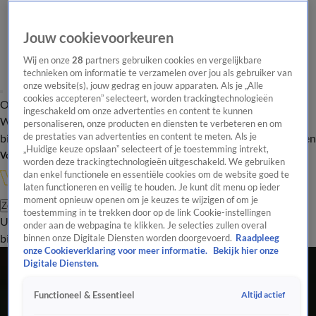
Jouw cookievoorkeuren
Wij en onze
28
partners gebruiken cookies en vergelijkbare
technieken om informatie te verzamelen over jou als gebruiker van
onze website(s), jouw gedrag en jouw apparaten. Als je „Alle
cookies accepteren” selecteert, worden trackingtechnologieën
Overzicht
In de
Onze programma's
Uitzendingen
Onze gezichten
ingeschakeld om onze advertenties en content te kunnen
Wandelgangen
Interviews
Uitzending
personaliseren, onze producten en diensten te verbeteren en om
bijwonen
de prestaties van advertenties en content te meten. Als je
Podcast
Shop
Veelgestelde vragen
Kijkersvraag insturen
„Huidige keuze opslaan” selecteert of je toestemming intrekt,
Volg Vandaag Inside
worden deze trackingtechnologieën uitgeschakeld. We gebruiken
dan enkel functionele en essentiële cookies om de website goed te
laten functioneren en veilig te houden. Je kunt dit menu op ieder
moment opnieuw openen om je keuzes te wijzigen of om je
Zoeken
toestemming in te trekken door op de link Cookie-instellingen
Uitzendingen
Vandaag Inside
De Oranjezomer
Shop
Uitzending
onder aan de webpagina te klikken. Je selecties zullen overal
bijwonen
binnen onze Digitale Diensten worden doorgevoerd.
Raadpleeg
onze Cookieverklaring voor meer informatie.
Bekijk hier onze
Digitale Diensten.
Altijd actief
Functioneel & Essentieel