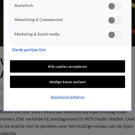
Analytisch
Advertising & Commercieel
Marketing & Social media
Derde partijen lijst
Van der Vaart: 'Iedereen bij
Alle cookies accepteren
Ajax moet ontslag nemen'
Huidige keuze opslaan
3 apr 2023, 09:12
Voorkeuren beheren
Rafael van der Vaart vindt dat iedereen bij Ajax ontslag moet
nemen. Dat vertelde hij zondagavond in
NOS Studio Voetbal
. Ook
is de analist niet te spreken over het huidige niveau van de Ajax-
selectie