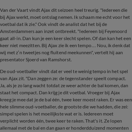
Van der Vaart vindt Ajax dit seizoen heel treurig. "Iedereen die
bij Ajax werkt, moet ontslag nemen. Ik schaam me echt voor het
voetbal dat ik zie." Ook vindt de analist dat het bij de
Amsterdammers aan inzet ontbreekt. "Iedereen bij Feyenoord
gaat all-in. Dan kun je een keer slecht spelen. Of dan kan het een
keer niet meezitten. Bij Ajax zie ik een tempo… Nou, ik denk dat
wij met z’n tweetjes nog fluitend meekunnen", vertelt hij aan
presentator Sjoerd van Ramshorst.
De oud-voetballer vindt dat er veel te weinig tempo in het spel
van Ajax zit. "Dan zeggen ze: de tegenstander speelt compact.
Ja, als je zo lang wacht totdat ze weer achter de bal komen, dan
staat het compact. Dan krijg je dit voetbal. Vroeger bij Ajax
kreeg je mee dat je de bal één, twee keer moest raken. Er was een
hele slimme oud-voetballer, de grootste die we hadden, die zei:
simpel spelen is het moeilijkste wat er is. Iedereen moet
verplicht worden één, twee keer te raken. That's it. Ze lopen
allemaal met de bal en dan gaan er honderdduizend momenten