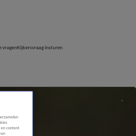
e vragen
Kijkersvraag insturen
 verzamelen
okies
 en content
van