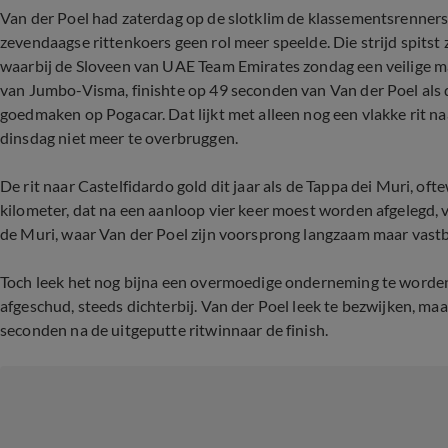
Van der Poel had zaterdag op de slotklim de klassementsrenners 
zevendaagse rittenkoers geen rol meer speelde. Die strijd spitst
waarbij de Sloveen van UAE Team Emirates zondag een veilige m
van Jumbo-Visma, finishte op 49 seconden van Van der Poel als 
goedmaken op Pogacar. Dat lijkt met alleen nog een vlakke rit naa
dinsdag niet meer te overbruggen.
De rit naar Castelfidardo gold dit jaar als de Tappa dei Muri, of
kilometer, dat na een aanloop vier keer moest worden afgelegd, v
de Muri, waar Van der Poel zijn voorsprong langzaam maar vastb
Toch leek het nog bijna een overmoedige onderneming te worden
afgeschud, steeds dichterbij. Van der Poel leek te bezwijken, m
seconden na de uitgeputte ritwinnaar de finish.