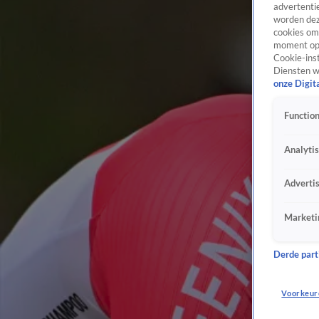
advertentie
worden dez
cookies om 
moment opn
Cookie-inst
Diensten w
onze Digit
Function
Analyti
Adverti
Marketi
Derde parti
Voorkeur