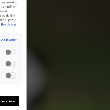
ing intrekt,
 essentiële
 ieder
 op de link
nze Digitale
Bekijk hier
Altijd actief
s accepteren