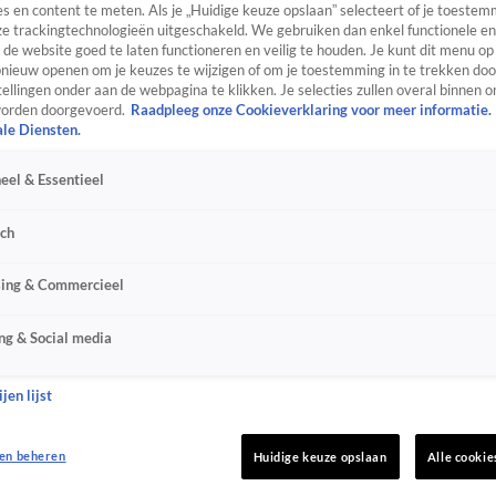
s en content te meten. Als je „Huidige keuze opslaan” selecteert of je toestemm
e trackingtechnologieën uitgeschakeld. We gebruiken dan enkel functionele en
de website goed te laten functioneren en veilig te houden. Je kunt dit menu op
ieuw openen om je keuzes te wijzigen of om je toestemming in te trekken door
ellingen onder aan de webpagina te klikken. Je selecties zullen overal binnen o
orden doorgevoerd.
Raadpleeg onze Cookieverklaring voor meer informatie.
ale Diensten.
eel & Essentieel
sch
sing & Commercieel
ng & Social media
jen lijst
en beheren
Huidige keuze opslaan
Alle cookie