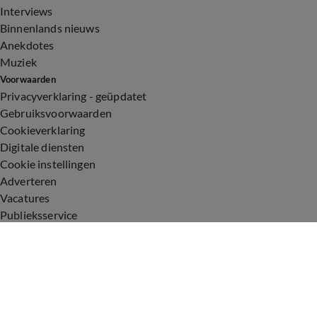
Interviews
Binnenlands nieuws
Anekdotes
Muziek
Voorwaarden
Privacyverklaring - geüpdatet
Gebruiksvoorwaarden
Cookieverklaring
Digitale diensten
Cookie instellingen
Adverteren
Vacatures
Publieksservice
Toegankelijkheid
Uitzendingen
Vandaag Inside
De Oranjezomer
De Oranjezondag
Veronica Inside