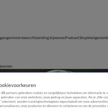
lgangen
Interviews
Uitzending bijwonen
Podcast
Shop
Veelgesteld
ijwonen
ookievoorkeuren
e
28
partners gebruiken cookies en vergelijkbare technieken om informatie te
s gebruiker van onze website(s), jouw gedrag en jouw apparaten. Als je „Alle co
” selecteert, worden trackingtechnologieën ingeschakeld om onze advertenties
personaliseren, onze producten en diensten te verbeteren en om de prestaties 