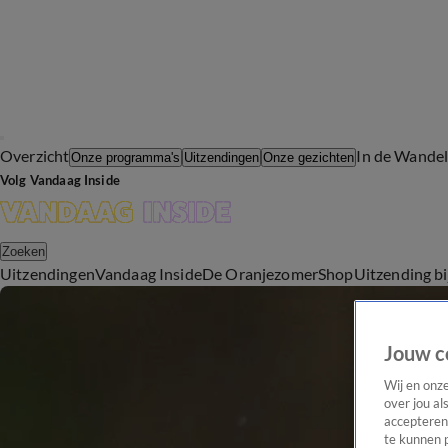
Overzicht
In de Wande
Onze programma's
Uitzendingen
Onze gezichten
Volg Vandaag Inside
Zoeken
Uitzendingen
Vandaag Inside
De Oranjezomer
Shop
Uitzending b
Jouw c
Wij en onz
over jou al
accepteren
te kunnen 