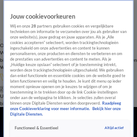
Jouw cookievoorkeuren
Wij en onze
28
partners gebruiken cookies en vergelijkbare
technieken om informatie te verzamelen over jou als gebruiker van
onze website(s), jouw gedrag en jouw apparaten. Als je „Alle
cookies accepteren” selecteert, worden trackingtechnologieën
Overzicht
In de
Onze programma's
Uitzendingen
Onze gezichten
ingeschakeld om onze advertenties en content te kunnen
Wandelgangen
Interviews
Uitzending
personaliseren, onze producten en diensten te verbeteren en om
bijwonen
de prestaties van advertenties en content te meten. Als je
Podcast
Shop
Veelgestelde vragen
Kijkersvraag insturen
„Huidige keuze opslaan” selecteert of je toestemming intrekt,
Volg Vandaag Inside
worden deze trackingtechnologieën uitgeschakeld. We gebruiken
dan enkel functionele en essentiële cookies om de website goed te
laten functioneren en veilig te houden. Je kunt dit menu op ieder
moment opnieuw openen om je keuzes te wijzigen of om je
Zoeken
toestemming in te trekken door op de link Cookie-instellingen
Uitzendingen
Vandaag Inside
De Oranjezomer
Shop
Uitzending
onder aan de webpagina te klikken. Je selecties zullen overal
bijwonen
binnen onze Digitale Diensten worden doorgevoerd.
Raadpleeg
onze Cookieverklaring voor meer informatie.
Bekijk hier onze
Digitale Diensten.
Altijd actief
Functioneel & Essentieel