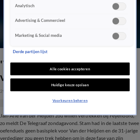
Analytisch
Advertising & Commercieel
Marketing & Social media
Derde partijen lijst
'Van der Heijden wil
Alle cookies accepteren
vertrekken bij Feyenoord'
Huidige keuze opslaan
29 juli 2019, 00:50
Voorkeuren beheren
Jan-Arie van der Heijden zou willen vertrekken bij Feyenoord,
zo meldt De Telegraaf zondagavond. Stam had in de laatste twee
oefenduels geen basisplek voor Van der Heijden en de 31-jarige
verdediger zou geen trek hebben om in deze fase van zijn