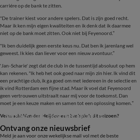
carriére op de bank te zitten.
"De trainer kiest voor andere spelers. Dat is zijn goed recht.
Maar ik ken mijn eigen kwaliteiten en ik denk dat ik daarmee
niet op de bank moet zitten. Ook niet bij Feyenoord.”
"Ik ben duidelijk geen eerste keus nu. Dat ben ik jarenlang wel
geweest. Ik kies dan liever voor een nieuw avontuur.”
'Jan-Scharie' zegt dat de club in de tussentijd absoluut op hem
kan rekenen. "Ik heb het ook goed naar mijn zin hier. Ik vind dit
een prachtige club, ik ga goed om met iedereen in de selectie en
ik vind Rotterdam een fijne stad. Maar ik voel dat Feyenoord
geen vertrouwen uitstraalt naar mij voor de toekomst. Dan
moet je een keuze maken en samen tot een oplossing komen.”
Van der Heijden: 'Wij willen graag dat 
Berghuis blijft, misschien luistert hij'
Verwacht Van der Heijden een basisplek dit seizoen?
Ontvang onze nieuwsbrief
4:08
Meld je aan voor onze wekelijkse mail vol met de beste