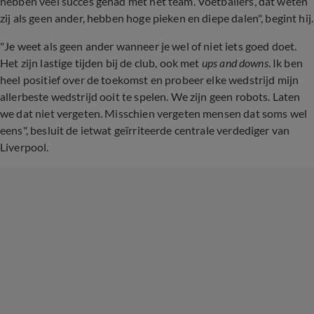
hebben veel succes gehad met het team. Voetballers, dat weten
zij als geen ander, hebben hoge pieken en diepe dalen", begint hij.
"Je weet als geen ander wanneer je wel of niet iets goed doet.
Het zijn lastige tijden bij de club, ook met
ups and downs
. Ik ben
heel positief over de toekomst en probeer elke wedstrijd mijn
allerbeste wedstrijd ooit te spelen. We zijn geen robots. Laten
we dat niet vergeten. Misschien vergeten mensen dat soms wel
eens", besluit de ietwat geïrriteerde centrale verdediger van
Liverpool.