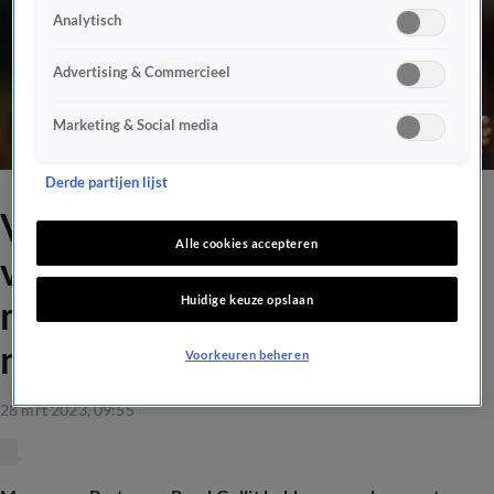
Analytisch
Advertising & Commercieel
Marketing & Social media
Derde partijen lijst
Van Basten en Gullit hard
Alle cookies accepteren
voor Virgil van Dijk: ‘Hij
Huidige keuze opslaan
maakt lawaai, maar zegt
niets’
Voorkeuren beheren
28 mrt 2023, 09:55