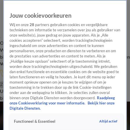
Jouw cookievoorkeuren
Wij en onze
28
partners gebruiken cookies en vergelijkbare
technieken om informatie te verzamelen over jou als gebruiker van
onze website(s), jouw gedrag en jouw apparaten. Als je „Alle
cookies accepteren” selecteert, worden trackingtechnologieën
Overzicht
In de
Onze programma's
Uitzendingen
Onze gezichten
ingeschakeld om onze advertenties en content te kunnen
Wandelgangen
Interviews
Uitzending
personaliseren, onze producten en diensten te verbeteren en om
bijwonen
de prestaties van advertenties en content te meten. Als je
Podcast
Shop
Veelgestelde vragen
Kijkersvraag insturen
„Huidige keuze opslaan” selecteert of je toestemming intrekt,
Volg Vandaag Inside
worden deze trackingtechnologieën uitgeschakeld. We gebruiken
dan enkel functionele en essentiële cookies om de website goed te
laten functioneren en veilig te houden. Je kunt dit menu op ieder
moment opnieuw openen om je keuzes te wijzigen of om je
Zoeken
toestemming in te trekken door op de link Cookie-instellingen
Uitzendingen
Vandaag Inside
De Oranjezomer
Shop
Uitzending
onder aan de webpagina te klikken. Je selecties zullen overal
bijwonen
binnen onze Digitale Diensten worden doorgevoerd.
Raadpleeg
onze Cookieverklaring voor meer informatie.
Bekijk hier onze
Digitale Diensten.
Altijd actief
Functioneel & Essentieel