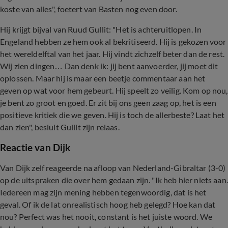
koste van alles", foetert van Basten nog even door.
Hij krijgt bijval van Ruud Gullit: "Het is achteruitlopen. In
Engeland hebben ze hem ook al bekritiseerd. Hij is gekozen voor
het wereldelftal van het jaar. Hij vindt zichzelf beter dan de rest.
Wij zien dingen… Dan denk ik: jij bent aanvoerder, jij moet dit
oplossen. Maar hij is maar een beetje commentaar aan het
geven op wat voor hem gebeurt. Hij speelt zo veilig. Kom op nou,
je bent zo groot en goed. Er zit bij ons geen zaag op, het is een
positieve kritiek die we geven. Hij is toch de allerbeste? Laat het
dan zien", besluit Gullit zijn relaas.
Reactie van Dijk
Van Dijk zelf reageerde na afloop van Nederland-Gibraltar (3-0)
op de uitspraken die over hem gedaan zijn. "Ik heb hier niets aan.
Iedereen mag zijn mening hebben tegenwoordig, dat is het
geval. Of ik de lat onrealistisch hoog heb gelegd? Hoe kan dat
nou? Perfect was het nooit, constant is het juiste woord. We