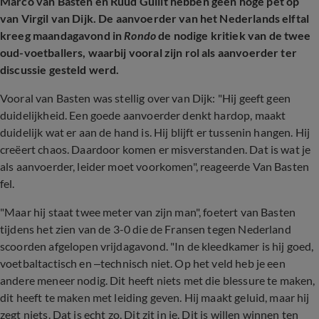
Marco van Basten en Ruud Gullit hebben geen hoge pet op
van Virgil van Dijk. De aanvoerder van het Nederlands elftal
kreeg maandagavond in
Rondo
de nodige kritiek van de twee
oud-voetballers, waarbij vooral zijn rol als aanvoerder ter
discussie gesteld werd.
Vooral van Basten was stellig over van Dijk: "Hij geeft geen
duidelijkheid. Een goede aanvoerder denkt hardop, maakt
duidelijk wat er aan de hand is. Hij blijft er tussenin hangen. Hij
creëert chaos. Daardoor komen er misverstanden. Dat is wat je
als aanvoerder, leider moet voorkomen", reageerde Van Basten
fel.
"Maar hij staat twee meter van zijn man", foetert van Basten
tijdens het zien van de 3-0 die de Fransen tegen Nederland
scoorden afgelopen vrijdagavond. "In de kleedkamer is hij goed,
voetbaltactisch en –technisch niet. Op het veld heb je een
andere meneer nodig. Dit heeft niets met die blessure te maken,
dit heeft te maken met leiding geven. Hij maakt geluid, maar hij
zegt niets. Dat is echt zo. Dit zit in je. Dit is willen winnen ten