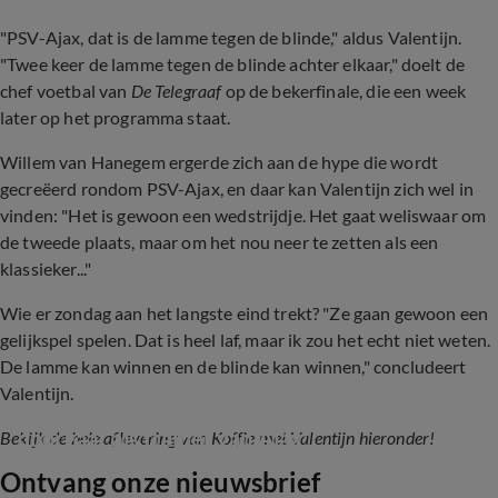
"PSV-Ajax, dat is de lamme tegen de blinde," aldus Valentijn.
"Twee keer de lamme tegen de blinde achter elkaar," doelt de
chef voetbal van
De Telegraaf
op de bekerfinale, die een week
later op het programma staat.
Willem van Hanegem ergerde zich aan de hype die wordt
gecreëerd rondom PSV-Ajax, en daar kan Valentijn zich wel in
vinden: "Het is gewoon een wedstrijdje. Het gaat weliswaar om
de tweede plaats, maar om het nou neer te zetten als een
klassieker..."
Wie er zondag aan het langste eind trekt? "Ze gaan gewoon een
gelijkspel spelen. Dat is heel laf, maar ik zou het echt niet weten.
De lamme kan winnen en de blinde kan winnen," concludeert
Valentijn.
Koffie met Valentijn: ‘Heitinga weet dat hij 
doorgaat als trainer van Ajax’
Bekijk de hele aflevering van Koffie met Valentijn hieronder!
Ontvang onze nieuwsbrief