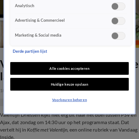
Analytisch
Advertising & Commercieel
Marketing & Social media
Derde partijen lijst
Valentijn: 'PSV-Ajax, dat is de
Alle cookies accepteren
lamme tegen de blinde!'
Huidige keuze opslaan
18 apr 2023, 13:59
Voorkeuren beheren
Valentijn Driessen kijkt niet erg uit naar het duel tussen PSV en
Ajax, dat zondag om 14:30 uur op het programma staat. Dat
vertelt hij in
Koffie met Valentijn,
een online rubriek van Vandaag
Inside.