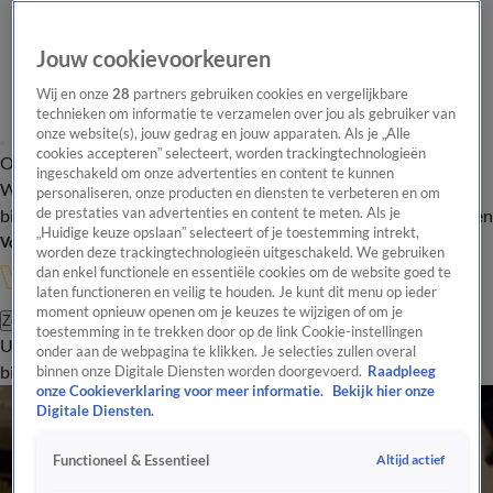
Jouw cookievoorkeuren
Wij en onze
28
partners gebruiken cookies en vergelijkbare
technieken om informatie te verzamelen over jou als gebruiker van
onze website(s), jouw gedrag en jouw apparaten. Als je „Alle
cookies accepteren” selecteert, worden trackingtechnologieën
Overzicht
In de
Onze programma's
Uitzendingen
Onze gezichten
ingeschakeld om onze advertenties en content te kunnen
Wandelgangen
Interviews
Uitzending
personaliseren, onze producten en diensten te verbeteren en om
bijwonen
de prestaties van advertenties en content te meten. Als je
Podcast
Shop
Veelgestelde vragen
Kijkersvraag insturen
„Huidige keuze opslaan” selecteert of je toestemming intrekt,
Volg Vandaag Inside
worden deze trackingtechnologieën uitgeschakeld. We gebruiken
dan enkel functionele en essentiële cookies om de website goed te
laten functioneren en veilig te houden. Je kunt dit menu op ieder
moment opnieuw openen om je keuzes te wijzigen of om je
Zoeken
toestemming in te trekken door op de link Cookie-instellingen
Uitzendingen
Vandaag Inside
De Oranjezomer
Shop
Uitzending
onder aan de webpagina te klikken. Je selecties zullen overal
bijwonen
binnen onze Digitale Diensten worden doorgevoerd.
Raadpleeg
onze Cookieverklaring voor meer informatie.
Bekijk hier onze
Digitale Diensten.
Altijd actief
Functioneel & Essentieel