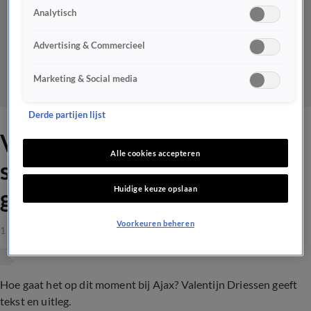
Analytisch
Advertising & Commercieel
Marketing & Social media
Derde partijen lijst
Valentijn kritisch: ‘Zo horen
Alle cookies accepteren
spelers van Ajax zich niet te
Huidige keuze opslaan
gedragen’
Voorkeuren beheren
1 mrt 2023, 00:02
Hoe gaat het op dit moment bij Ajax? Valentijn Driessen geeft
tekst en uitleg.