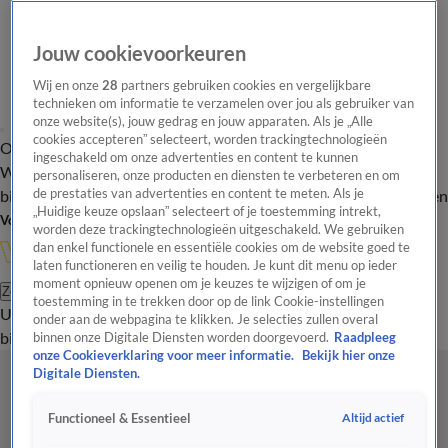
Jouw cookievoorkeuren
Wij en onze
28
partners gebruiken cookies en vergelijkbare
technieken om informatie te verzamelen over jou als gebruiker van
onze website(s), jouw gedrag en jouw apparaten. Als je „Alle
cookies accepteren” selecteert, worden trackingtechnologieën
Overzicht
In de
Onze programma's
Uitzendingen
Onze gezichten
ingeschakeld om onze advertenties en content te kunnen
Wandelgangen
Interviews
Uitzending
personaliseren, onze producten en diensten te verbeteren en om
bijwonen
de prestaties van advertenties en content te meten. Als je
Podcast
Shop
Veelgestelde vragen
Kijkersvraag insturen
„Huidige keuze opslaan” selecteert of je toestemming intrekt,
Volg Vandaag Inside
worden deze trackingtechnologieën uitgeschakeld. We gebruiken
dan enkel functionele en essentiële cookies om de website goed te
laten functioneren en veilig te houden. Je kunt dit menu op ieder
moment opnieuw openen om je keuzes te wijzigen of om je
Zoeken
toestemming in te trekken door op de link Cookie-instellingen
Uitzendingen
Vandaag Inside
De Oranjezomer
Shop
Uitzending
onder aan de webpagina te klikken. Je selecties zullen overal
bijwonen
binnen onze Digitale Diensten worden doorgevoerd.
Raadpleeg
onze Cookieverklaring voor meer informatie.
Bekijk hier onze
Digitale Diensten.
Altijd actief
Functioneel & Essentieel