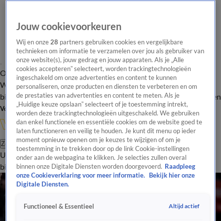
Jouw cookievoorkeuren
Wij en onze
28
partners gebruiken cookies en vergelijkbare
technieken om informatie te verzamelen over jou als gebruiker van
onze website(s), jouw gedrag en jouw apparaten. Als je „Alle
cookies accepteren” selecteert, worden trackingtechnologieën
Overzicht
In de
Onze programma's
Uitzendingen
Onze gezichten
ingeschakeld om onze advertenties en content te kunnen
Wandelgangen
Interviews
Uitzending
personaliseren, onze producten en diensten te verbeteren en om
bijwonen
de prestaties van advertenties en content te meten. Als je
Podcast
Shop
Veelgestelde vragen
Kijkersvraag insturen
„Huidige keuze opslaan” selecteert of je toestemming intrekt,
Volg Vandaag Inside
worden deze trackingtechnologieën uitgeschakeld. We gebruiken
dan enkel functionele en essentiële cookies om de website goed te
laten functioneren en veilig te houden. Je kunt dit menu op ieder
moment opnieuw openen om je keuzes te wijzigen of om je
Zoeken
toestemming in te trekken door op de link Cookie-instellingen
Uitzendingen
Vandaag Inside
De Oranjezomer
Shop
Uitzending
onder aan de webpagina te klikken. Je selecties zullen overal
bijwonen
binnen onze Digitale Diensten worden doorgevoerd.
Raadpleeg
onze Cookieverklaring voor meer informatie.
Bekijk hier onze
Digitale Diensten.
Altijd actief
Functioneel & Essentieel