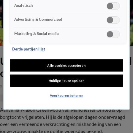
Analytisch
Advertising & Commercieel
Marketing & Social media
Derde partijen lijst
United-aanvaller Greenwood
Alle cookies accepteren
op borgtocht vrijgelaten
Huidige keuze opslaan
2 feb 2022, 13:15
Voorkeuren beheren
Aanvaller Mason Greenwood van Manchester United is op
borgtocht vrijgelaten. Hij is de afgelopen dagen ondervraagd
over een vermeende verkrachting en mishandeling van een
jonge vrouw, maakte de politie woensdag bekend.