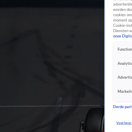
advertentie
worden dez
cookies om 
moment opn
Cookie-inst
Diensten w
onze Digit
Function
Analyti
Adverti
Marketi
Derde parti
Voorkeur