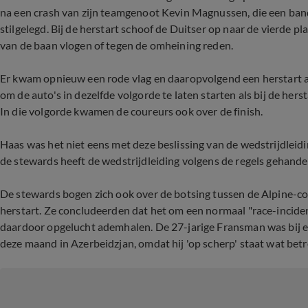
na een crash van zijn teamgenoot Kevin Magnussen, die een ban
stilgelegd. Bij de herstart schoof de Duitser op naar de vierde p
van de baan vlogen of tegen de omheining reden.
Er kwam opnieuw een rode vlag en daaropvolgend een herstart ac
om de auto's in dezelfde volgorde te laten starten als bij de he
In die volgorde kwamen de coureurs ook over de finish.
Haas was het niet eens met deze beslissing van de wedstrijdleid
de stewards heeft de wedstrijdleiding volgens de regels gehande
De stewards bogen zich ook over de botsing tussen de Alpine-co
herstart. Ze concludeerden dat het om een normaal "race-inciden
daardoor opgelucht ademhalen. De 27-jarige Fransman was bij ee
deze maand in Azerbeidzjan, omdat hij 'op scherp' staat wat betr