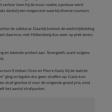
d verloor toen hij de muur raakte, opnieuw werd
laats dankzij een megacrash waarbij diverse coureurs
hter de safetycar. Daarbij besloot de wedstrijdleiding
rstart daarvoor, met Hülkenberg dus weer op plek zeven.
ing en tekende protest aan. Tevergeefs, want volgens
ld.
ureurs Esteban Ocon en Pierre Gasly bij de laatste
t" ging en legden dus geen straffen op. Gasly kon
n straf geschorst voor de volgende grand prix, eind
eft het aantal strafpunten.