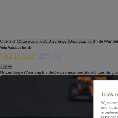
Overzicht
In de Wande
Onze programma's
Uitzendingen
Onze gezichten
Volg Vandaag Inside
Zoeken
Uitzendingen
Vandaag Inside
De Oranjezomer
Shop
Uitzending b
Jouw c
Wij en onz
over jou al
accepteren
te kunnen 