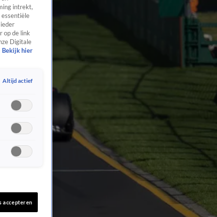
ing intrekt,
 essentiële
 ieder
 op de link
nze Digitale
Bekijk hier
Altijd actief
s accepteren