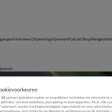
lgangen
Interviews
Uitzending bijwonen
Podcast
Shop
Veelgesteld
ijwonen
ookievoorkeuren
e
28
partners gebruiken cookies en vergelijkbare technieken om informatie te
s gebruiker van onze website(s), jouw gedrag en jouw apparaten. Als je „Alle co
” selecteert, worden trackingtechnologieën ingeschakeld om onze advertenties
personaliseren, onze producten en diensten te verbeteren en om de prestaties 