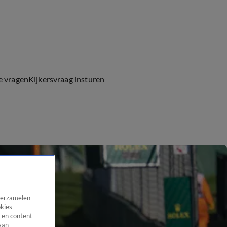
e vragen
Kijkersvraag insturen
 verzamelen
okies
 en content
van