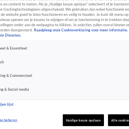
s en content te meten. Als je „Huidige keuze opslaan” selecteert of je toestemm
e trackingtechnologieën uitgeschakeld. We gebruiken dan enkel functionele en
de website goed te laten functioneren en veilig te houden. Je kunt dit menu op
ieuw openen om je keuzes te wijzigen of om je toestemming in te trekken door
ellingen onder aan de webpagina te klikken. Je selecties zullen overal binnen o
orden doorgevoerd.
Raadpleeg onze Cookieverklaring voor meer informatie.
ale Diensten.
eel & Essentieel
sch
sing & Commercieel
ng & Social media
jen lijst
en beheren
Huidige keuze opslaan
Alle cookie