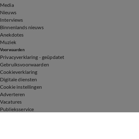
Media
Nieuws
Interviews
Binnenlands nieuws
Anekdotes
Muziek
Voorwaarden
Privacyverklaring - geüpdatet
Gebruiksvoorwaarden
Cookieverklaring
Digitale diensten
Cookie instellingen
Adverteren
Vacatures
Publieksservice
Toegankelijkheid
Uitzendingen
Vandaag Inside
De Oranjezomer