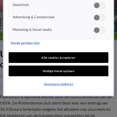
Analytisch
Advertising & Commercieel
Marketing & Social media
Derde partijen lijst
UEFA legt Feyenoord
Alle cookies accepteren
opnieuw fikse boete op
Huidige keuze opslaan
26 aug 2021, 13:26
Voorkeuren beheren
Feyenoord is opnieuw beboet door de tuchtcommissie van de
UEFA. De Rotterdamse club dient deze keer een bedrag van
35.250 euro te betalen wegens het afsteken van vuurwerk en
het blokkeren van de trappen door supporters bij de