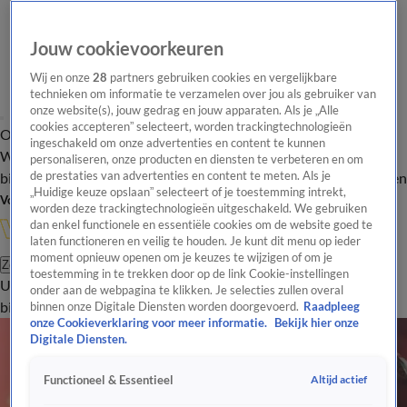
Jouw cookievoorkeuren
Wij en onze
28
partners gebruiken cookies en vergelijkbare
technieken om informatie te verzamelen over jou als gebruiker van
onze website(s), jouw gedrag en jouw apparaten. Als je „Alle
cookies accepteren” selecteert, worden trackingtechnologieën
Overzicht
In de
Onze programma's
Uitzendingen
Onze gezichten
ingeschakeld om onze advertenties en content te kunnen
Wandelgangen
Interviews
Uitzending
personaliseren, onze producten en diensten te verbeteren en om
bijwonen
de prestaties van advertenties en content te meten. Als je
Podcast
Shop
Veelgestelde vragen
Kijkersvraag insturen
„Huidige keuze opslaan” selecteert of je toestemming intrekt,
Volg Vandaag Inside
worden deze trackingtechnologieën uitgeschakeld. We gebruiken
dan enkel functionele en essentiële cookies om de website goed te
laten functioneren en veilig te houden. Je kunt dit menu op ieder
moment opnieuw openen om je keuzes te wijzigen of om je
Zoeken
toestemming in te trekken door op de link Cookie-instellingen
Uitzendingen
Vandaag Inside
De Oranjezomer
Shop
Uitzending
onder aan de webpagina te klikken. Je selecties zullen overal
bijwonen
binnen onze Digitale Diensten worden doorgevoerd.
Raadpleeg
onze Cookieverklaring voor meer informatie.
Bekijk hier onze
Digitale Diensten.
Altijd actief
Functioneel & Essentieel