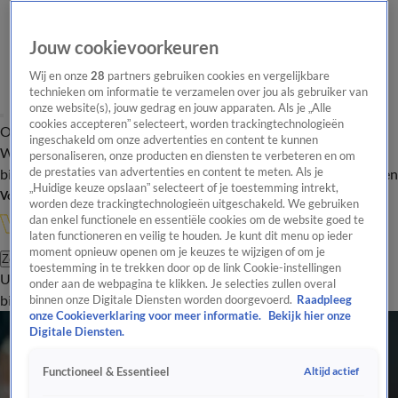
Jouw cookievoorkeuren
Wij en onze
28
partners gebruiken cookies en vergelijkbare
technieken om informatie te verzamelen over jou als gebruiker van
onze website(s), jouw gedrag en jouw apparaten. Als je „Alle
cookies accepteren” selecteert, worden trackingtechnologieën
Overzicht
In de
Onze programma's
Uitzendingen
Onze gezichten
ingeschakeld om onze advertenties en content te kunnen
Wandelgangen
Interviews
Uitzending
personaliseren, onze producten en diensten te verbeteren en om
bijwonen
de prestaties van advertenties en content te meten. Als je
Podcast
Shop
Veelgestelde vragen
Kijkersvraag insturen
„Huidige keuze opslaan” selecteert of je toestemming intrekt,
Volg Vandaag Inside
worden deze trackingtechnologieën uitgeschakeld. We gebruiken
dan enkel functionele en essentiële cookies om de website goed te
laten functioneren en veilig te houden. Je kunt dit menu op ieder
moment opnieuw openen om je keuzes te wijzigen of om je
Zoeken
toestemming in te trekken door op de link Cookie-instellingen
Uitzendingen
Vandaag Inside
De Oranjezomer
Shop
Uitzending
onder aan de webpagina te klikken. Je selecties zullen overal
bijwonen
binnen onze Digitale Diensten worden doorgevoerd.
Raadpleeg
onze Cookieverklaring voor meer informatie.
Bekijk hier onze
Digitale Diensten.
Altijd actief
Functioneel & Essentieel