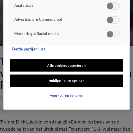
Analytisch
Advertising & Commercieel
Marketing & Social media
Derde partijen lijst
Trainer Lukkien: 'Meer
Alle cookies accepteren
verdiend dan gelijkspel tegen
Huidige keuze opslaan
Feyenoord'
Voorkeuren beheren
21 mrt 2021, 00:11
Trainer Dick Lukkien vond dat zijn Emmen op basis van de
tweede helft van het uitduel met Feyenoord (1-1) wel meer dan