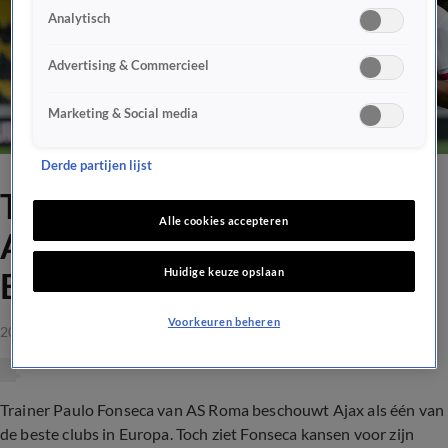
Analytisch
Advertising & Commercieel
Marketing & Social media
Derde partijen lijst
Trainer AS Roma schaart
Alle cookies accepteren
Ajax bij beste teams in
Huidige keuze opslaan
Europa
Voorkeuren beheren
20 mrt 2021, 12:18
Trainer Paulo Fonseca van AS Roma beschouwt Ajax als één van
de beste clubs in Europa. Toch ziet Fonseca kansen voor zijn