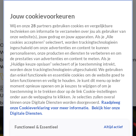
Jouw cookievoorkeuren
Wij en onze
28
partners gebruiken cookies en vergelijkbare
technieken om informatie te verzamelen over jou als gebruiker van
onze website(s), jouw gedrag en jouw apparaten. Als je „Alle
cookies accepteren” selecteert, worden trackingtechnologieën
Overzicht
In de
Onze programma's
Uitzendingen
Onze gezichten
ingeschakeld om onze advertenties en content te kunnen
Wandelgangen
Interviews
Uitzending
personaliseren, onze producten en diensten te verbeteren en om
bijwonen
de prestaties van advertenties en content te meten. Als je
Podcast
Shop
Veelgestelde vragen
Kijkersvraag insturen
„Huidige keuze opslaan” selecteert of je toestemming intrekt,
Volg Vandaag Inside
worden deze trackingtechnologieën uitgeschakeld. We gebruiken
dan enkel functionele en essentiële cookies om de website goed te
laten functioneren en veilig te houden. Je kunt dit menu op ieder
moment opnieuw openen om je keuzes te wijzigen of om je
Zoeken
toestemming in te trekken door op de link Cookie-instellingen
Uitzendingen
Vandaag Inside
De Oranjezomer
Shop
Uitzending
onder aan de webpagina te klikken. Je selecties zullen overal
bijwonen
binnen onze Digitale Diensten worden doorgevoerd.
Raadpleeg
onze Cookieverklaring voor meer informatie.
Bekijk hier onze
Digitale Diensten.
Altijd actief
Functioneel & Essentieel