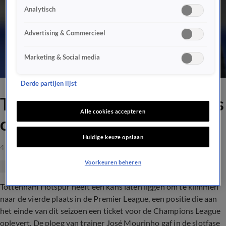
Analytisch
Advertising & Commercieel
Marketing & Social media
Derde partijen lijst
Tottenham Hotspur laat kans
Alle cookies accepteren
op vierde plek liggen
Huidige keuze opslaan
4 apr 2021, 19:23
Voorkeuren beheren
Tottenham Hotspur heeft een kans laten liggen om te klimmen
naar de vierde plaats in de Premier League, een positie die aan
het einde van dit seizoen een ticket voor de Champions League
oplevert. De ploeg van trainer José Mourinho gaf in de slotfase