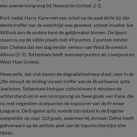
een overwinning weg bij Newcastle United: 2-2.
Kort nadat Harry Kane met een schot op de paal dicht bij zijn
derde treffer van de wedstrijd was geweest, schoot invaller Joe
Willock aan de andere kant de gelijkmaker binnen. De Spurs
staan nu op de vijfde plaats met 49 punten, 2 punten minder
dan Chelsea dat een dag eerder verloor van West Bromwich
Albion (2-5). Tottenham heeft evenveel punten als Liverpool en
West Ham United.
Newcastle, dat vlak boven de degradatiestreep staat, nam in de
28e minuut de leiding via een treffer van de Braziliaanse spits
Joelinton. Tottenham Hotspur zette binnen 6 minuten de
achterstand om in een voorsprong via twee goals van Kane, die
nu met negentien doelpunten de topscorer van de Premier
League is. De Engelse spits voerde zijn totaal in de Engelse
competitie op naar 162 goals, waarmee hij Jermain Defoe heeft
geëvenaard op de achtste plek van de topschutterslijst aller
tijden.