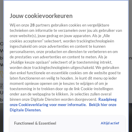
Jouw cookievoorkeuren
Wij en onze
28
partners gebruiken cookies en vergelijkbare
technieken om informatie te verzamelen over jou als gebruiker van
onze website(s), jouw gedrag en jouw apparaten. Als je „Alle
cookies accepteren” selecteert, worden trackingtechnologieën
Overzicht
In de
Onze programma's
Uitzendingen
Onze gezichten
ingeschakeld om onze advertenties en content te kunnen
Wandelgangen
Interviews
Uitzending
personaliseren, onze producten en diensten te verbeteren en om
bijwonen
de prestaties van advertenties en content te meten. Als je
Podcast
Shop
Veelgestelde vragen
Kijkersvraag insturen
„Huidige keuze opslaan” selecteert of je toestemming intrekt,
Volg Vandaag Inside
worden deze trackingtechnologieën uitgeschakeld. We gebruiken
dan enkel functionele en essentiële cookies om de website goed te
laten functioneren en veilig te houden. Je kunt dit menu op ieder
moment opnieuw openen om je keuzes te wijzigen of om je
Zoeken
toestemming in te trekken door op de link Cookie-instellingen
Uitzendingen
Vandaag Inside
De Oranjezomer
Shop
Uitzending
onder aan de webpagina te klikken. Je selecties zullen overal
bijwonen
binnen onze Digitale Diensten worden doorgevoerd.
Raadpleeg
onze Cookieverklaring voor meer informatie.
Bekijk hier onze
Digitale Diensten.
Altijd actief
Functioneel & Essentieel