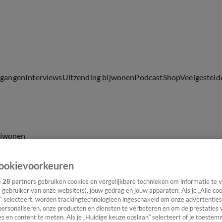
lgangen
Interviews
Uitzending bijwonen
Podcast
Shop
Veelgesteld
ijwonen
ookievoorkeuren
e
28
partners gebruiken cookies en vergelijkbare technieken om informatie te
s gebruiker van onze website(s), jouw gedrag en jouw apparaten. Als je „Alle co
” selecteert, worden trackingtechnologieën ingeschakeld om onze advertenties
personaliseren, onze producten en diensten te verbeteren en om de prestaties 
s en content te meten. Als je „Huidige keuze opslaan” selecteert of je toestemm