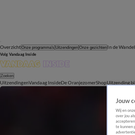
Overzicht
In de Wande
Onze programma's
Uitzendingen
Onze gezichten
Volg Vandaag Inside
Zoeken
Uitzendingen
Vandaag Inside
De Oranjezomer
Shop
Uitzending b
Jouw c
Wij en onz
over jou al
accepteren
te kunnen 
advertentie