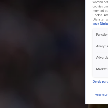
worden dez
cookies om 
moment opn
Cookie-inst
Diensten w
onze Digit
Function
Analyti
Adverti
Marketi
Derde parti
Voorkeur