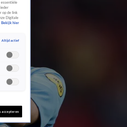
 essentiële
 ieder
 op de link
nze Digitale
Bekijk hier
Altijd actief
s accepteren