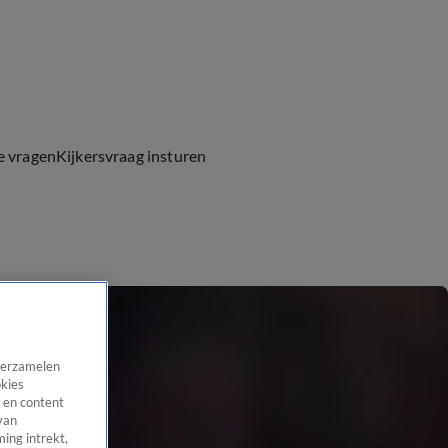
e vragen
Kijkersvraag insturen
 verzamelen
okies
 en content
van
ing intrekt,