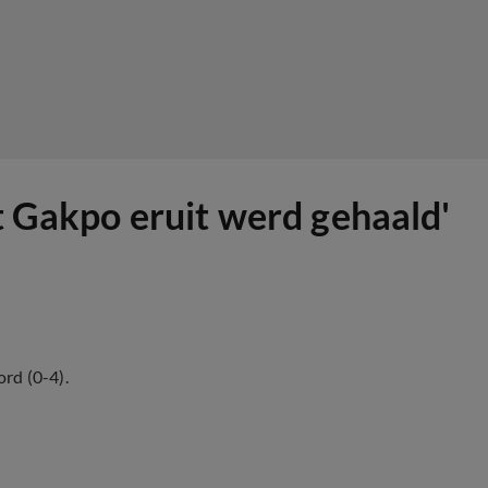
at Gakpo eruit werd gehaald'
rd (0-4).