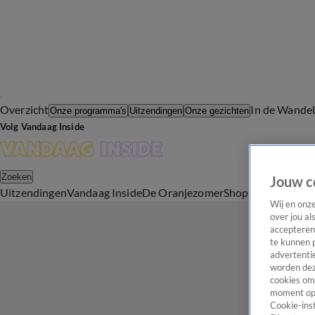
Overzicht
In de Wande
Onze programma's
Uitzendingen
Onze gezichten
Volg Vandaag Inside
Zoeken
Jouw c
Uitzendingen
Vandaag Inside
De Oranjezomer
Shop
Uitzending b
Wij en onz
over jou al
accepteren
te kunnen 
advertentie
worden dez
cookies om 
moment opn
Cookie-inst