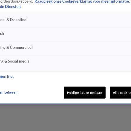
orden doorgevoerd.
Raadpleeg onze Cookieverklaring voor meer informatie.
ale Diensten.
eel & Essentieel
sch
sing & Commercieel
ng & Social media
jen lijst
en beheren
Huidige keuze opslaan
Alle cookie