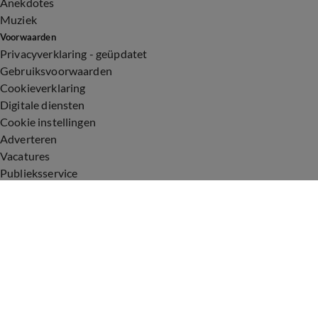
Anekdotes
Muziek
Voorwaarden
Privacyverklaring - geüpdatet
Gebruiksvoorwaarden
Cookieverklaring
Digitale diensten
Cookie instellingen
Adverteren
Vacatures
Publieksservice
Toegankelijkheid
Uitzendingen
Vandaag Inside
De Oranjezomer
De Oranjezondag
Veronica Inside
Veronica Offside
Volg Vandaag Inside