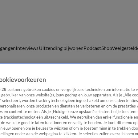
lgangen
Interviews
Uitzending bijwonen
Podcast
Shop
Veelgesteld
ookievoorkeuren
ijwonen
e
28
partners gebruiken cookies en vergelijkbare technieken om informatie te
s gebruiker van onze website(s), jouw gedrag en jouw apparaten. Als je „Alle co
” selecteert, worden trackingtechnologieën ingeschakeld om onze advertenties
personaliseren, onze producten en diensten te verbeteren en om de prestaties 
s en content te meten. Als je „Huidige keuze opslaan” selecteert of je toestemm
e trackingtechnologieën uitgeschakeld. We gebruiken dan enkel functionele en
de website goed te laten functioneren en veilig te houden. Je kunt dit menu op
ieuw openen om je keuzes te wijzigen of om je toestemming in te trekken door
ellingen onder aan de webpagina te klikken. Je selecties zullen overal binnen o