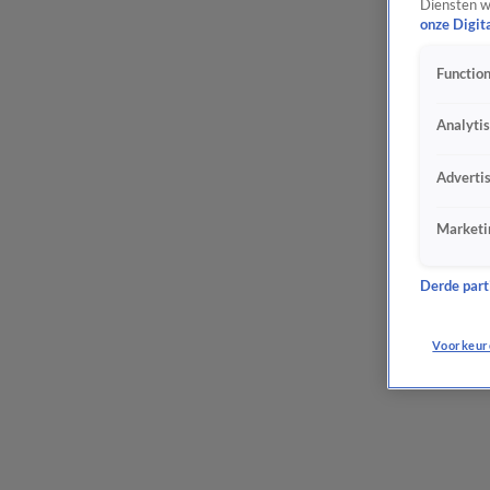
Diensten w
onze Digit
Function
Analyti
Adverti
Marketi
Derde parti
Voorkeur