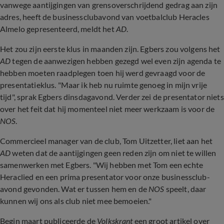
vanwege aantijgingen van grensoverschrijdend gedrag aan zijn
adres, heeft de businessclubavond van voetbalclub Heracles
Almelo gepresenteerd, meldt het
AD
.
Het zou zijn eerste klus in maanden zijn. Egbers zou volgens het
AD
tegen de aanwezigen hebben gezegd wel even zijn agenda te
hebben moeten raadplegen toen hij werd gevraagd voor de
presentatieklus. "Maar ik heb nu ruimte genoeg in mijn vrije
tijd", sprak Egbers dinsdagavond. Verder zei de presentator niets
over het feit dat hij momenteel niet meer werkzaam is voor de
NOS
.
Commercieel manager van de club, Tom Uitzetter, liet aan het
AD
weten dat de aantijgingen geen reden zijn om niet te willen
samenwerken met Egbers. "Wij hebben met Tom een echte
Heraclied en een prima presentator voor onze businessclub-
avond gevonden. Wat er tussen hem en de
NOS
speelt, daar
kunnen wij ons als club niet mee bemoeien."
Begin maart publiceerde de
Volkskrant
een groot artikel over