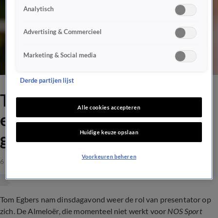
Analytisch
Advertising & Commercieel
Marketing & Social media
Derde partijen lijst
Tom Egbers heeft voor het
Alle cookies accepteren
eerst in maanden weer
Huidige keuze opslaan
gepresenteerd
Voorkeuren beheren
6 sep 2023, 16:10
Tom Egbers nam dinsdagavond weer de rol van presentator op
zich. De Almeloër, die momenteel niet werkt voor
NOS Sport