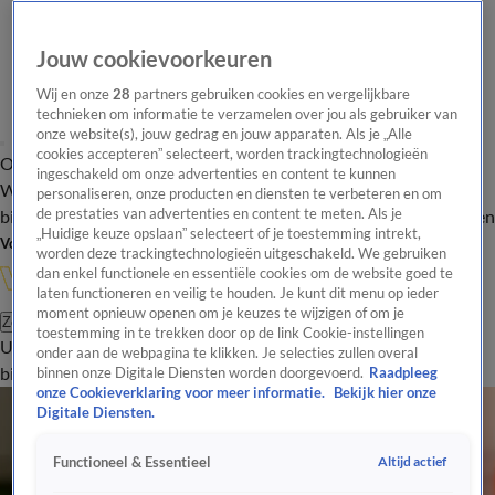
Jouw cookievoorkeuren
Wij en onze
28
partners gebruiken cookies en vergelijkbare
technieken om informatie te verzamelen over jou als gebruiker van
onze website(s), jouw gedrag en jouw apparaten. Als je „Alle
cookies accepteren” selecteert, worden trackingtechnologieën
Overzicht
In de
Onze programma's
Uitzendingen
Onze gezichten
ingeschakeld om onze advertenties en content te kunnen
Wandelgangen
Interviews
Uitzending
personaliseren, onze producten en diensten te verbeteren en om
bijwonen
de prestaties van advertenties en content te meten. Als je
Podcast
Shop
Veelgestelde vragen
Kijkersvraag insturen
„Huidige keuze opslaan” selecteert of je toestemming intrekt,
Volg Vandaag Inside
worden deze trackingtechnologieën uitgeschakeld. We gebruiken
dan enkel functionele en essentiële cookies om de website goed te
laten functioneren en veilig te houden. Je kunt dit menu op ieder
moment opnieuw openen om je keuzes te wijzigen of om je
Zoeken
toestemming in te trekken door op de link Cookie-instellingen
Uitzendingen
Vandaag Inside
De Oranjezomer
Shop
Uitzending
onder aan de webpagina te klikken. Je selecties zullen overal
bijwonen
binnen onze Digitale Diensten worden doorgevoerd.
Raadpleeg
onze Cookieverklaring voor meer informatie.
Bekijk hier onze
Digitale Diensten.
Altijd actief
Functioneel & Essentieel