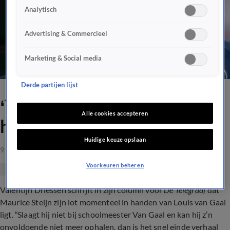
Analytisch
Advertising & Commercieel
Marketing & Social media
Derde partijen lijst
‘Toekomst Maurice Steijn in
Alle cookies accepteren
handen van Louis van Gaal'
Huidige keuze opslaan
9 okt 2023, 08:34
Voorkeuren beheren
Valentijn Driessen schrijft in zijn column voor
De Telegraaf
dat
Maurice Steijn zijn lot momenteel in handen van Louis van Gaal
ligt. “Slaagt hij niet bij schoolmeester Van Gaal en kan hij z’n
onvoldoende niet meer ophalen, dan is het snel einde verhaal