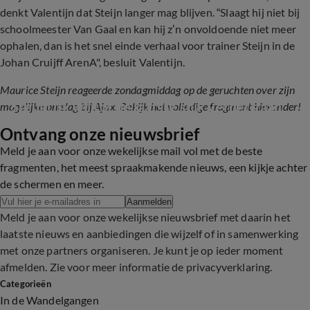
denkt Valentijn dat Steijn langer mag blijven. “Slaagt hij niet bij
schoolmeester Van Gaal en kan hij z’n onvoldoende niet meer
ophalen, dan is het snel einde verhaal voor trainer Steijn in de
Johan Cruijff ArenA", besluit Valentijn.
Maurice Steijn reageerde zondagmiddag op de geruchten over zijn
Steijn: ‘Ik wil tot de laatste snik verder gaan’
mogelijke ontslag bij Ajax. Bekijk het volledige fragment hieronder!
Ontvang onze nieuwsbrief
1:30
Meld je aan voor onze wekelijkse mail vol met de beste
fragmenten, het meest spraakmakende nieuws, een kijkje achter
de schermen en meer.
Aanmelden
Meld je aan voor onze wekelijkse nieuwsbrief met daarin het
laatste nieuws en aanbiedingen die wijzelf of in samenwerking
met onze partners organiseren. Je kunt je op ieder moment
afmelden. Zie voor meer informatie de
privacyverklaring
.
Categorieën
In de Wandelgangen