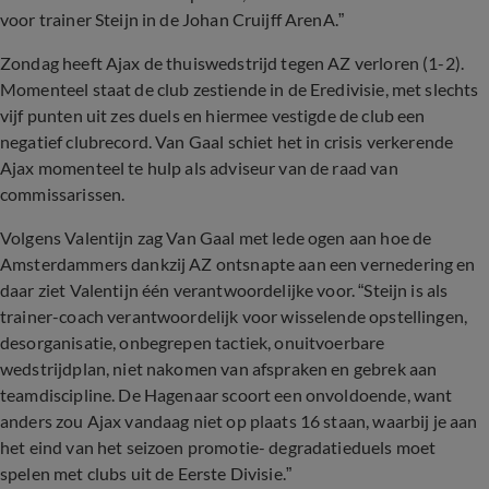
voor trainer Steijn in de Johan Cruijff ArenA.”
Zondag heeft Ajax de thuiswedstrijd tegen AZ verloren (1-2).
Momenteel staat de club zestiende in de Eredivisie, met slechts
vijf punten uit zes duels en hiermee vestigde de club een
negatief clubrecord. Van Gaal schiet het in crisis verkerende
Ajax momenteel te hulp als adviseur van de raad van
commissarissen.
Volgens Valentijn zag Van Gaal met lede ogen aan hoe de
Amsterdammers dankzij AZ ontsnapte aan een vernedering en
daar ziet Valentijn één verantwoordelijke voor. “Steijn is als
trainer-coach verantwoordelijk voor wisselende opstellingen,
desorganisatie, onbegrepen tactiek, onuitvoerbare
wedstrijdplan, niet nakomen van afspraken en gebrek aan
teamdiscipline. De Hagenaar scoort een onvoldoende, want
anders zou Ajax vandaag niet op plaats 16 staan, waarbij je aan
het eind van het seizoen promotie- degradatieduels moet
spelen met clubs uit de Eerste Divisie.”