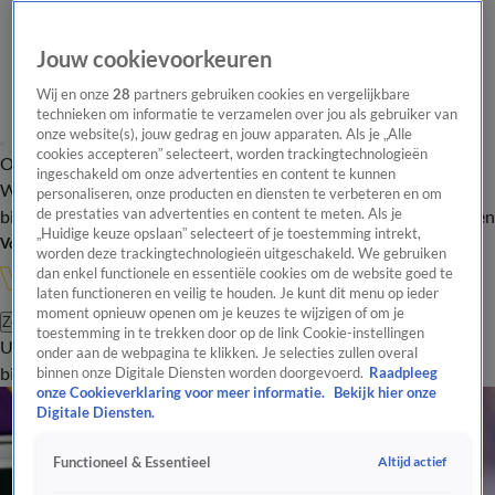
Jouw cookievoorkeuren
Wij en onze
28
partners gebruiken cookies en vergelijkbare
technieken om informatie te verzamelen over jou als gebruiker van
onze website(s), jouw gedrag en jouw apparaten. Als je „Alle
cookies accepteren” selecteert, worden trackingtechnologieën
Overzicht
In de
Onze programma's
Uitzendingen
Onze gezichten
ingeschakeld om onze advertenties en content te kunnen
Wandelgangen
Interviews
Uitzending
personaliseren, onze producten en diensten te verbeteren en om
bijwonen
de prestaties van advertenties en content te meten. Als je
Podcast
Shop
Veelgestelde vragen
Kijkersvraag insturen
„Huidige keuze opslaan” selecteert of je toestemming intrekt,
Volg Vandaag Inside
worden deze trackingtechnologieën uitgeschakeld. We gebruiken
dan enkel functionele en essentiële cookies om de website goed te
laten functioneren en veilig te houden. Je kunt dit menu op ieder
moment opnieuw openen om je keuzes te wijzigen of om je
Zoeken
toestemming in te trekken door op de link Cookie-instellingen
Uitzendingen
Vandaag Inside
De Oranjezomer
Shop
Uitzending
onder aan de webpagina te klikken. Je selecties zullen overal
bijwonen
binnen onze Digitale Diensten worden doorgevoerd.
Raadpleeg
onze Cookieverklaring voor meer informatie.
Bekijk hier onze
Digitale Diensten.
Altijd actief
Functioneel & Essentieel