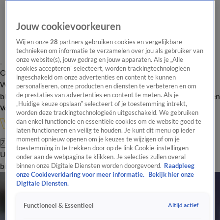
Jouw cookievoorkeuren
Wij en onze
28
partners gebruiken cookies en vergelijkbare
technieken om informatie te verzamelen over jou als gebruiker van
onze website(s), jouw gedrag en jouw apparaten. Als je „Alle
cookies accepteren” selecteert, worden trackingtechnologieën
Overzicht
In de
Onze programma's
Uitzendingen
Onze gezichten
ingeschakeld om onze advertenties en content te kunnen
Wandelgangen
Interviews
Uitzending
personaliseren, onze producten en diensten te verbeteren en om
bijwonen
de prestaties van advertenties en content te meten. Als je
Podcast
Shop
Veelgestelde vragen
Kijkersvraag insturen
„Huidige keuze opslaan” selecteert of je toestemming intrekt,
Volg Vandaag Inside
worden deze trackingtechnologieën uitgeschakeld. We gebruiken
dan enkel functionele en essentiële cookies om de website goed te
laten functioneren en veilig te houden. Je kunt dit menu op ieder
moment opnieuw openen om je keuzes te wijzigen of om je
Zoeken
toestemming in te trekken door op de link Cookie-instellingen
Uitzendingen
Vandaag Inside
De Oranjezomer
Shop
Uitzending
onder aan de webpagina te klikken. Je selecties zullen overal
bijwonen
binnen onze Digitale Diensten worden doorgevoerd.
Raadpleeg
onze Cookieverklaring voor meer informatie.
Bekijk hier onze
Digitale Diensten.
Altijd actief
Functioneel & Essentieel