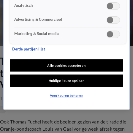
Analytisch
Advertising & Commercieel
Marketing & Social media
Derde partijen lijst
Thomas Tuchel reageert op
Alle cookies accepteren
tirade van Van Gaal tegen
Huidige keuze opslaan
Valentijn
Voorkeuren beheren
11 sep 2021, 12:43
Ook Thomas Tuchel heeft de beelden gezien van de tirade die
Oranje-bondscoach Louis van Gaal vorige week afstak tegen