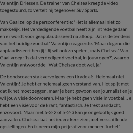
Valentijn Driessen. De trainer van Chelsea kreeg de video
toegestuurd, zo vertelt hij tegenover
Sky Sports.
Van Gaal zei op de persconferentie: 'Het is allemaal niet zo
makkelijk. Het verdedigende voetbal heeft zijn intrede gedaan
en er wordt voor geapplaudisseerd na afloop. Dat is de tendens
van het huidige voetbal.' Valentijn reageerde: 'Maar degene die
applaudisseert ben jij! Jij wil ook zo spelen, zoals Chelsea.' Van
Gaal vroeg: 'Is dat verdedigend voetbal, in jouw ogen?', waarop
Valentijn antwoordde: 'Wat Chelsea doet wel, ja.'
De bondscoach stak vervolgens een tirade af: 'Helemaal niet,
Valentijn! Je hebt er helemaal geen verstand van. Het spijt met
dat ik het moet zeggen, maar je bent gewoon een journalist en je
wil jouw visie doorvoeren. Maar je hebt geen visie in voetbal! Je
hebt een visie voor de krant, fantastisch. Je trekt aandacht,
enzovoort. Maar met 5-3-2 of 5-2-3 kan je ongelooflijk goed
aanvallen. Chelsea laat het iedere keer zien, met verschillende
opstellingen. En ik neem mijn petje af voor meneer Tuchel.'