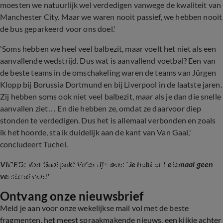
moesten we natuurlijk wel verdedigen vanwege de kwaliteit van
Manchester City. Maar we waren nooit passief, we hebben nooit
de bus geparkeerd voor ons doel.'
'Soms hebben we heel veel balbezit, maar voelt het niet als een
aanvallende wedstrijd. Dus wat is aanvallend voetbal? Een van
de beste teams in de omschakeling waren de teams van Jürgen
Klopp bij Borussia Dortmund en bij Liverpool in de laatste jaren.
Zij hebben soms ook niet veel balbezit, maar als je dan die snelle
aanvallen ziet… En die hebben ze, omdat ze daarvoor diep
stonden te verdedigen. Dus het is allemaal verbonden en zoals
ik het hoorde, sta ik duidelijk aan de kant van Van Gaal,'
concludeert Tuchel.
Van Gaal pakt Valentijn aan: 'Je hebt er 
VIDEO: Van Gaal pakt Valentijn aan: 'Je hebt er helemaal geen
helemaal geen verstand van!'
verstand van!'
Ontvang onze nieuwsbrief
2:13
Meld je aan voor onze wekelijkse mail vol met de beste
fragmenten, het meest spraakmakende nieuws, een kijkje achter