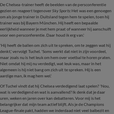
De Chelsea-trainer heeft de beelden van de persconferentie
gezien en reageert tegenover
Sky Sports:
Het was een genoegen
om als jonge trainer in Duitsland tegen hem te spelen, toen hij
trainer was bij Bayern München. Hij heeft een bepaalde
eerlijkheid wanneer je met hem praat of wanneer hij aanschuift
voor een persconferentie. Daar houd ik erg van.'
'Hij heeft de ballen om zich uit te spreken, om te zeggen wat hij
denkt,' vervolgt Tuchel. 'Soms werkt dat niet in zijn voordeel,
maar zoals nu is het leuk om hem over voetbal te horen praten.
Niet omdat hij mij nu verdedigt, wat leuk was, maar in het
algemeen is hij niet bang om zich uit te spreken. Hij is een
aardige man, ik mag hem wel.'
Of Tuchel vindt dat hij Chelsea verdedigend laat spelen? 'Nou,
wat is verdedigend en wat is aanvallend? Ik denk dat je daar
uren, weken en jaren over kan debatteren. Voor mij is het
belangrijker dat mijn team actief blijft. Als je de Champions
League-finale pakt, hadden we inderdaad niet veel balbezit en