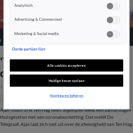
Analytisch
Advertising & Commercieel
Marketing & Social media
Derde partijen lijst
'Ten Hag zat zelf thuis met
Alle cookies accepteren
coronabesmetting'
Huidige keuze opslaan
17 jan 2022, 08:40
Voorkeuren beheren
Ajax-coach Erik Ten Hag heeft afgelopen week een aantal dagen
thuisgezeten met een coronabesmetting. Dat meldt De
Telegraaf. Ajax laat zich niet uit over de afwezigheid van Ten Hag.