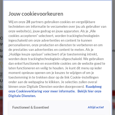
Jouw cookievoorkeuren
Wij en onze
28
partners gebruiken cookies en vergelijkbare
technieken om informatie te verzamelen over jou als gebruiker van
onze website(s), jouw gedrag en jouw apparaten. Als je „Alle
cookies accepteren” selecteert, worden trackingtechnologieën
Overzicht
In de
Onze programma's
Uitzendingen
Onze gezichten
ingeschakeld om onze advertenties en content te kunnen
Wandelgangen
Interviews
Uitzending
personaliseren, onze producten en diensten te verbeteren en om
bijwonen
de prestaties van advertenties en content te meten. Als je
Podcast
Shop
Veelgestelde vragen
Kijkersvraag insturen
„Huidige keuze opslaan” selecteert of je toestemming intrekt,
Volg Vandaag Inside
worden deze trackingtechnologieën uitgeschakeld. We gebruiken
dan enkel functionele en essentiële cookies om de website goed te
laten functioneren en veilig te houden. Je kunt dit menu op ieder
moment opnieuw openen om je keuzes te wijzigen of om je
Zoeken
toestemming in te trekken door op de link Cookie-instellingen
Uitzendingen
Vandaag Inside
De Oranjezomer
Shop
Uitzending
onder aan de webpagina te klikken. Je selecties zullen overal
bijwonen
binnen onze Digitale Diensten worden doorgevoerd.
Raadpleeg
onze Cookieverklaring voor meer informatie.
Bekijk hier onze
Digitale Diensten.
Altijd actief
Functioneel & Essentieel