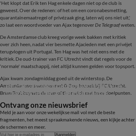
'Het klopt dat Erik ten Hag enkele dagen niet op de club is
geweest. Over de redenen: of het om een coronabesmetting,
quarantainemaatregel of privézaak ging, laten wij ons niet uit,'
zo laat een woordvoeder van Ajax tegenover
De Telegraaf
weten.
De Amsterdamse club kreeg vorige week bakken met kritiek
over zich heen, nadat vier besmette Ajacieden met een privéjet
terugvlogen uit Portugal. Ten Hag was het niet eens met de
kritiek. De oud-trainer van FC Utrecht vindt dat regels voor de
'normale' maatschappij, niet altijd kunnen gelden voor topsport.
Ajax kwam zondagmiddag goed uit de winterstop. De
Ten Hag verdedigt coronamaatregelen Ajax: 
Amsterdammers wonnen met 0-3 op bezoek bij FC Utrecht.
'Daarmee hebben we de maatschappij 
Brian Brobbey was de man of the match met twee doelpunten.
beschermd'
Ontvang onze nieuwsbrief
3:33
Meld je aan voor onze wekelijkse mail vol met de beste
fragmenten, het meest spraakmakende nieuws, een kijkje achter
de schermen en meer.
Aanmelden